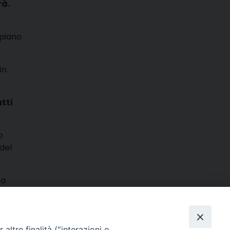
rà.
 piano
in
tti
o
del
sa
m
ads
hatsApp
Email
Condividi
altre finalità ("interazioni e