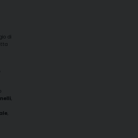
gio di
utta
e
o
nelli
,
ale
,