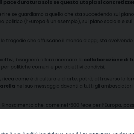
 di pace duratura solo se questa utopia si concretizze
venire se guardiamo a quello che sta succedendo sul piano
no politico (l’Europa è un esempio), sul piano sociale e sul
 le tragedie che offuscano il mondo d’oggi, sta evolvendo 
iettivi, bisognerà allora ricercare la
collaborazione di tu
per politiche comuni e per obiettivi condivisi.
ricca come è di cultura e di arte, potrà, attraverso la lor
arella
nel suo messaggio davanti a tutti gli ambasciatori 
l Rinascimento che, come nel ‘500 fece per l’Europa, pos
condividi
Facebook
X
Telegra
Thre
W
imili per finalità tecniche e, con il tuo consenso, anche per 