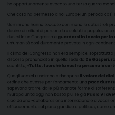
ha opportunamente evocato una terza guerra mondia
Che cosa ha permesso a noi Europei un periodo così 
Uomini che hanno toccato con mano le catastrofi pro
decine di milioni di persone tra soldati e popolazione ci
riunirsi in un Congresso e
guardarsi in faccia per la
un’umanità così duramente provata in ogni continent
Il clima del Congresso non era semplice, soprattutto per
discorso pronunciato in quella sede da
De Gasperi
, 
sconfitto, «
Tutto, fuorché la vostra personale cort
Quegli uomini riuscirono a riscoprire
il valore del di
ordine che avesse per fondamento una
pace durat
sapevano trarre, dalle più svariate forme di sofferenza
l’Europa unita oggi non basta più, se già
Paolo VI
ave
cioè da una «collaborazione internazionale a vocazion
efficacemente sul piano giuridico e politico», come c