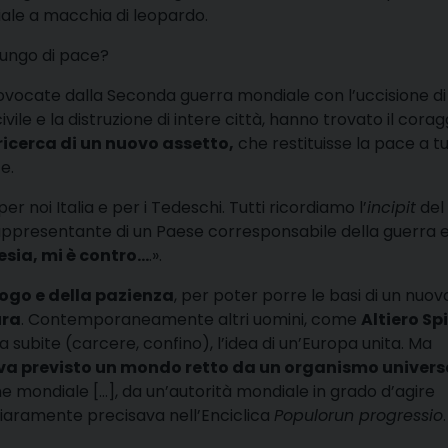
le a macchia di leopardo.
lungo di pace?
vocate dalla Seconda guerra mondiale con l’uccisione di
vile e la distruzione di intere città, hanno trovato il corag
 ricerca di un nuovo assetto,
che restituisse la pace a t
e.
 noi Italia e per i Tedeschi. Tutti ricordiamo l’
incipit
del
rappresentante di un Paese corresponsabile della guerra 
esia, mi è contro…
.».
alogo e della pazienza
, per poter porre le basi di un nuov
ura
. Contemporaneamente altri uomini, come
Altiero Spi
 subite (carcere, confino), l’idea di un’Europa unita. Ma
va previsto un mondo retto da un organismo univers
e mondiale […], da un’autorità mondiale in grado d’agire
hiaramente precisava nell’Enciclica
Populorun progressio
.