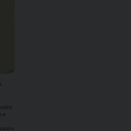
.
entità
e e
ncesco