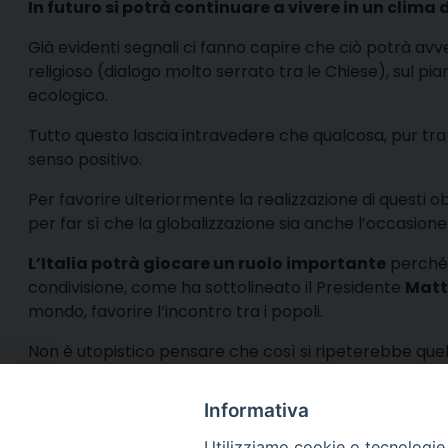
In futuro si potrà continuare a vivere in un clima
Già evidenti segnali ci fanno capire che ciò potrà av
religioso (dialogo molto serrato tra le Chiese), sul pia
ecologico.
Tutto questo lascia intravedere che qualcosa, pur tra
senso positivo.
Per favorire ulteriormente la realizzazione di questi ob
per far sì che la globalizzazione sia anche l’occasione 
L’Italia potrà giocare un ruolo importante
perché, 
condivisione, come ha sottolineato il Presidente
Matt
mondo, favorire l’incontro tra i popoli.
Non è utopistico pensare che così si ripeterebbe que
influenzare oggi il mondo intero.
Informativa
Utilizziamo cookie o tecnologie s