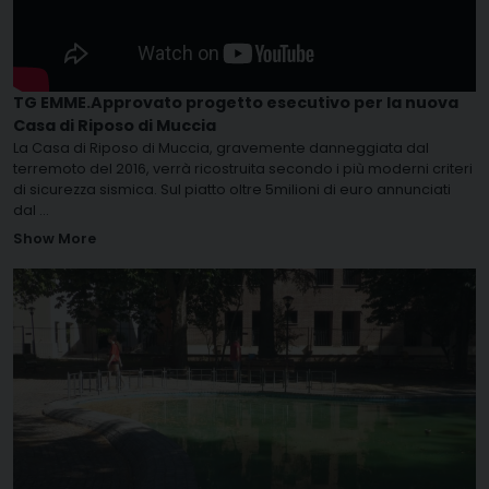
TG EMME.Approvato progetto esecutivo per la nuova
Casa di Riposo di Muccia
La Casa di Riposo di Muccia, gravemente danneggiata dal
terremoto del 2016, verrà ricostruita secondo i più moderni criteri
di sicurezza sismica. Sul piatto oltre 5milioni di euro annunciati
dal
...
Show More