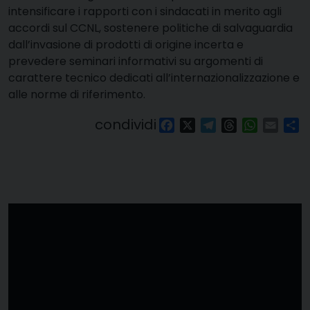
intensificare i rapporti con i sindacati in merito agli
accordi sul CCNL, sostenere politiche di salvaguardia
dall’invasione di prodotti di origine incerta e
prevedere seminari informativi su argomenti di
carattere tecnico dedicati all’internazionalizzazione e
alle norme di riferimento.
condividi
Facebook
X
Telegram
Threads
WhatsAp
Email
Co