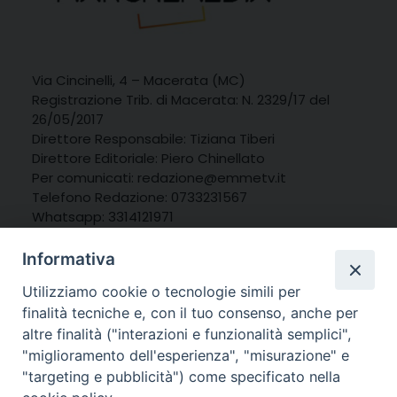
Via Cincinelli, 4 – Macerata (MC)
Registrazione Trib. di Macerata: N. 2329/17 del
26/05/2017
Direttore Responsabile: Tiziana Tiberi
Direttore Editoriale: Piero Chinellato
Per comunicati: redazione@emmetv.it
Telefono Redazione: 0733231567
Whatsapp: 3314121971
Informativa
Utilizziamo cookie o tecnologie simili per
finalità tecniche e, con il tuo consenso, anche per
altre finalità ("interazioni e funzionalità semplici",
"miglioramento dell'esperienza", "misurazione" e
"targeting e pubblicità") come specificato nella