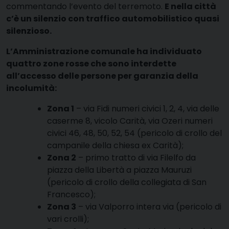
commentando l’evento del terremoto.
E nella città
c’è un silenzio con traffico automobilistico quasi
silenzioso.
L’Amministrazione comunale ha individuato
quattro zone rosse che sono interdette
all’accesso delle persone per garanzia della
incolumità:
Zona 1
– via Fidi numeri civici 1, 2, 4, via delle
caserme 8, vicolo Carità, via Ozeri numeri
civici 46, 48, 50, 52, 54 (pericolo di crollo del
campanile della chiesa ex Carità);
Zona 2
– primo tratto di via Filelfo da
piazza della Libertà a piazza Mauruzi
(pericolo di crollo della collegiata di San
Francesco);
Zona 3
– via Valporro intera via (pericolo di
vari crolli);