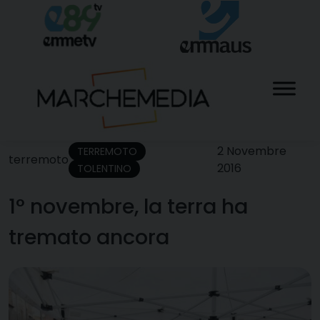
Skip
to
content
2 Novembre
TERREMOTO
terremoto
2016
TOLENTINO
1° novembre, la terra ha
tremato ancora