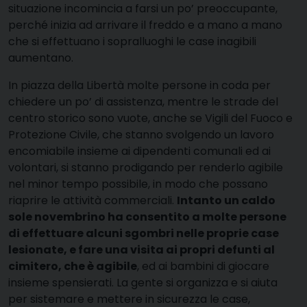
situazione incomincia a farsi un po’ preoccupante,
perché inizia ad arrivare il freddo e a mano a mano
che si effettuano i sopralluoghi le case inagibili
aumentano.
In piazza della Libertà molte persone in coda per
chiedere un po’ di assistenza, mentre le strade del
centro storico sono vuote, anche se Vigili del Fuoco e
Protezione Civile, che stanno svolgendo un lavoro
encomiabile insieme ai dipendenti comunali ed ai
volontari, si stanno prodigando per renderlo agibile
nel minor tempo possibile, in modo che possano
riaprire le attività commerciali.
Intanto un caldo
sole novembrino ha consentito a molte persone
di effettuare alcuni sgombri nelle proprie case
lesionate, e fare una visita ai propri defunti al
cimitero, che è agibile
, ed ai bambini di giocare
insieme spensierati. La gente si organizza e si aiuta
per sistemare e mettere in sicurezza le case,