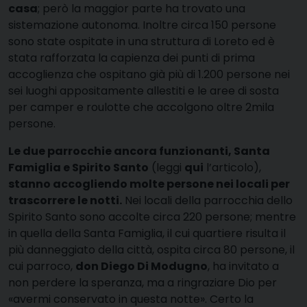
casa
; però la maggior parte ha trovato una
sistemazione autonoma. Inoltre circa 150 persone
sono state ospitate in una struttura di Loreto ed è
stata rafforzata la capienza dei punti di prima
accoglienza che ospitano già più di 1.200 persone nei
sei luoghi appositamente allestiti e le aree di sosta
per camper e roulotte che accolgono oltre 2mila
persone.
Le due parrocchie ancora funzionanti, Santa
Famiglia e Spirito Santo
(leggi
qui
l’articolo),
stanno accogliendo molte persone nei locali per
trascorrere le notti.
Nei locali della parrocchia dello
Spirito Santo sono accolte circa 220 persone; mentre
in quella della Santa Famiglia, il cui quartiere risulta il
più danneggiato della città, ospita circa 80 persone, il
cui parroco,
don Diego Di Modugno
, ha invitato a
non perdere la speranza, ma a ringraziare Dio per
«avermi conservato in questa notte». Certo la