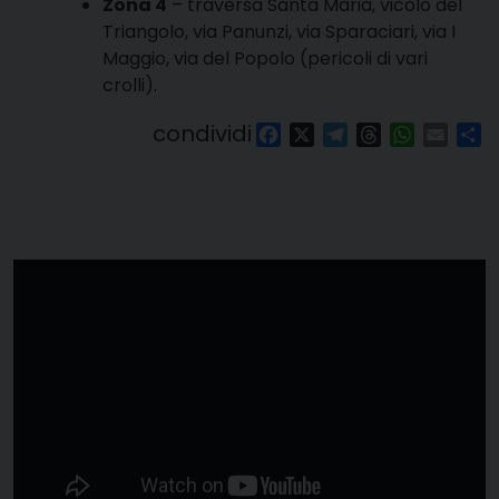
Zona 4
– traversa Santa Maria, vicolo del
Triangolo, via Panunzi, via Sparaciari, via I
Maggio, via del Popolo (pericoli di vari
crolli).
condividi
Facebook
X
Telegram
Threads
WhatsAp
Email
Co