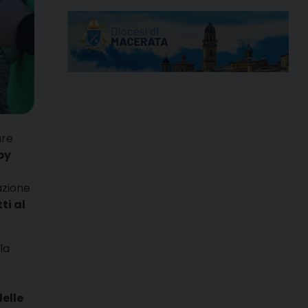
are
by
azione
ti al
la
delle