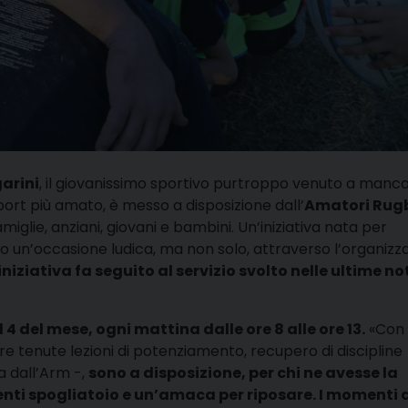
garini
, il giovanissimo sportivo purtroppo venuto a manc
sport più amato, è messo a disposizione dall’
Amatori Rug
lie, anziani, giovani e bambini. Un’iniziativa nata per
 un’occasione ludica, ma non solo, attraverso l’organizz
iniziativa fa seguito al servizio svolto nelle ultime not
4 del mese, ogni mattina dalle ore 8 alle ore 13.
«Con 
re tenute lezioni di potenziamento, recupero di discipline
a dall’Arm -,
sono a disposizione, per chi ne avesse la
bienti spogliatoio e un’amaca per riposare. I momenti 