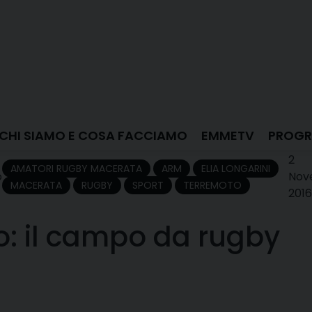
CHI SIAMO E COSA FACCIAMO
EMMETV
PROGR
2
AMATORI RUGBY MACERATA
ARM
ELIA LONGARINI
o
Nov
MACERATA
RUGBY
SPORT
TERREMOTO
2016
: il campo da rugby