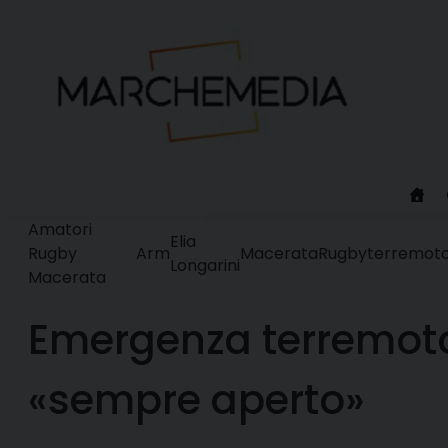
Skip
to
content
Amatori
Elia
Rugby
Arm
Macerata
Rugby
terremot
Longarini
Macerata
Emergenza terremoto
«sempre aperto»