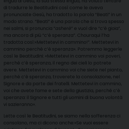
lingua di Gesù, la sua stessa lingua, ha voluto tentare
di tradurre le Beatitudini così come le aveva
pronunciate Gesù, ha tradotto la parola “Beati” in un
modo strano. “Beati” è una parola che si trova spesso
nei salmi, si pronuncia “
asherè
” e vuol dire “c’è gioia”,
ma ancora di più “c’è speranza”. Chouraqui l’ha
tradotta così:«Mettetevi in cammino!”. Mettetevi in
cammino perché c’è speranza». Potremmo leggerle
così le Beatitudini: «Mettetevi in cammino voi poveri,
perché c’è speranza, il regno dei cieli lo potrete
avere. Mettetevi in cammino voi che siete nel pianto,
perché c’è speranza, troverete la consolazione, nel
Signore e da parte dei fratelli. Mettetevi in cammino,
voi che avete fame e sete della giustizia, perché c’è
speranza: il Signore e tutti gli uomini di buona volontà
vi sazieranno».
Lette così le Beatitudini, se siamo nella sofferenza ci
consolano, ma ci dicono anche:«Se vuoi essere