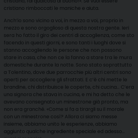
cristiano, fai qualcosa di buono!». Se vuoi essere
cristiano rimboccati le maniche e aiuta.
Anch’io sono vicino a voi, in mezzo a voi, proprio in
mezzo e sono orgoglioso di questa nostra gente. Ieri
sera ho fatto il giro dei centri di accoglienza, come sto
facendo in questi giorni, e sono tanti i luoghi dove si
stanno accogliendo le persone che non possono
stare in casa, che non ce la fanno a stare tra le mura
domestiche durante la notte. Sono stato soprattutto
a Tolentino, dove due parrocchie più altri centri sono
aperti per accogliere gli sfrattati. E c’è chi mette le
brandine, chi distribuisce le coperte, chi cucina… C’era
una signora che stava in cucina, e mi ha detto che le
avevano consegnato un minestrone già pronto, ma
non era granché. «Come si fa a tirargli su il morale
con un minestrone così? Allora ci siamo messe
insieme, abbiamo unito le esperienze, abbiamo
aggiunto qualche ingrediente speciale ed adesso…