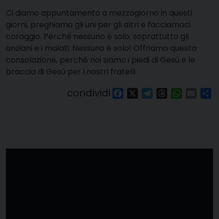
Ci diamo appuntamento a mezzogiorno in questi
giorni, preghiamo gli uni per gli altri e facciamoci
coraggio. Perché nessuno è solo, soprattutto gli
anziani e i malati. Nessuno è solo! Offriamo questa
consolazione, perché noi siamo i piedi di Gesù e le
braccia di Gesù per i nostri fratelli.
condividi
Facebook
X
Telegram
Threads
WhatsAp
Email
Co