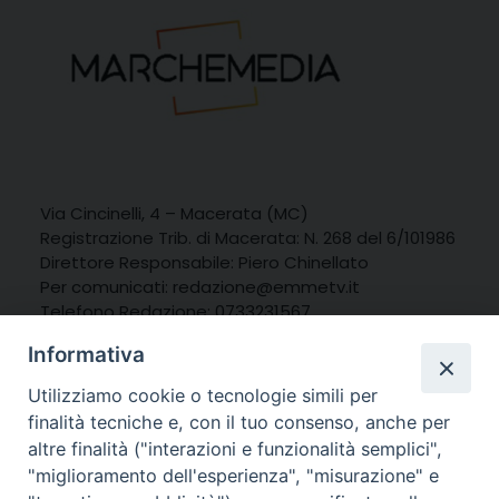
Via Cincinelli, 4 – Macerata (MC)
Registrazione Trib. di Macerata: N. 268 del 6/101986
Direttore Responsabile: Piero Chinellato
Per comunicati:
redazione@emmetv.it
Telefono Redazione: 0733231567
Whatsapp: 3314121971
Informativa
Utilizziamo cookie o tecnologie simili per
finalità tecniche e, con il tuo consenso, anche per
altre finalità ("interazioni e funzionalità semplici",
"miglioramento dell'esperienza", "misurazione" e