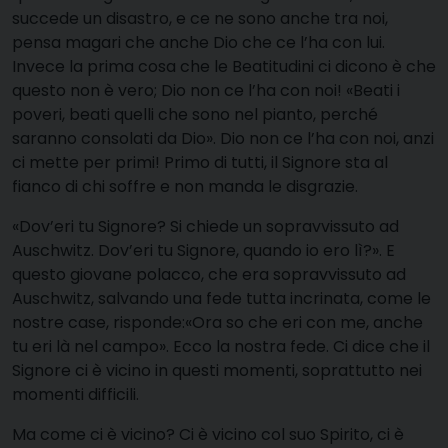
succede un disastro, e ce ne sono anche tra noi,
pensa magari che anche Dio che ce l’ha con lui.
Invece la prima cosa che le Beatitudini ci dicono è che
questo non è vero; Dio non ce l’ha con noi! «Beati i
poveri, beati quelli che sono nel pianto, perché
saranno consolati da Dio». Dio non ce l’ha con noi, anzi
ci mette per primi! Primo di tutti, il Signore sta al
fianco di chi soffre e non manda le disgrazie.
«Dov’eri tu Signore? Si chiede un sopravvissuto ad
Auschwitz. Dov’eri tu Signore, quando io ero lì?». E
questo giovane polacco, che era sopravvissuto ad
Auschwitz, salvando una fede tutta incrinata, come le
nostre case, risponde:«Ora so che eri con me, anche
tu eri là nel campo». Ecco la nostra fede. Ci dice che il
Signore ci è vicino in questi momenti, soprattutto nei
momenti difficili.
Ma come ci è vicino? Ci è vicino col suo Spirito, ci è