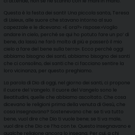
ci attende, non se ne stanno con le mani in mano.
Questa è la festa dei santi! Una piccola santa, Teresa
di Lisieux, alle suore che stavano intorno al suo
capezzale e le dicevano: «E ora?» rispose:«Voglio
andare in cielo, perché se qui ho potuto fare un po’ di
bene, da lassù ne farò molto di più e passerò il mio
cielo a fare del bene sulla terra». Ecco perché oggi
abbiamo bisogno dei santi, abbiamo bisogno dei santi
che ci consolino, dei santi che ci facciano sentire la
loro vicinanza, per questo preghiamo.
La parola di Dio di oggi, nel giorno dei santi, ci propone
il cuore del Vangelo. Il cuore del Vangelo sono le
Beatitudini, quelle che abbiamo ascoltato. Che cosa
dicevano le religioni prima della venuta di Gesù, che
cosa insegnavano? Sostenevano che: se ti va tutto
bene, vuol dire che Dio ti vuole bene; se ti va male,
vuol dire che Dio ce l’ha con te. Questo insegnavano e
qualche religione ancora lo insegna. Per cui, a chi