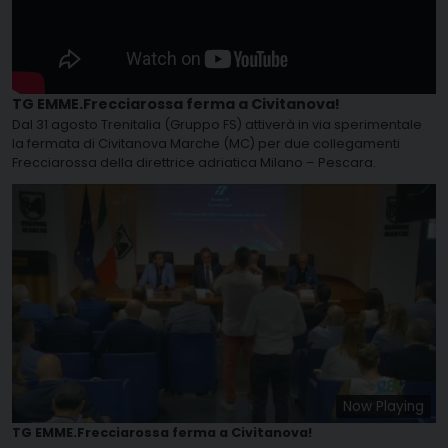
TG EMME.Frecciarossa ferma a Civitanova!
Dal 31 agosto Trenitalia (Gruppo FS) attiverà in via sperimentale
la fermata di Civitanova Marche (MC) per due collegamenti
Frecciarossa della direttrice adriatica Milano – Pescara.
Now Playing
TG EMME.Frecciarossa ferma a Civitanova!