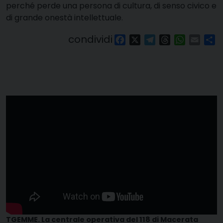
perché perde una persona di cultura, di senso civico e
di grande onestà intellettuale.
condividi
Facebook
X
Telegram
Threads
WhatsAp
Email
Co
TGEMME. La centrale operativa del 118 di Macerata