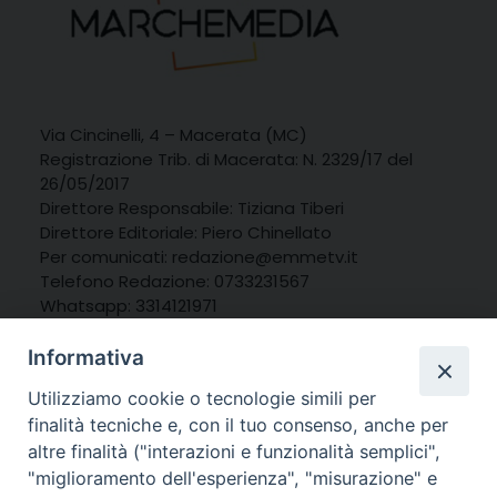
Via Cincinelli, 4 – Macerata (MC)
Registrazione Trib. di Macerata: N. 2329/17 del
26/05/2017
Direttore Responsabile: Tiziana Tiberi
Direttore Editoriale: Piero Chinellato
Per comunicati: redazione@emmetv.it
Telefono Redazione: 0733231567
Whatsapp: 3314121971
Informativa
Utilizziamo cookie o tecnologie simili per
finalità tecniche e, con il tuo consenso, anche per
altre finalità ("interazioni e funzionalità semplici",
"miglioramento dell'esperienza", "misurazione" e