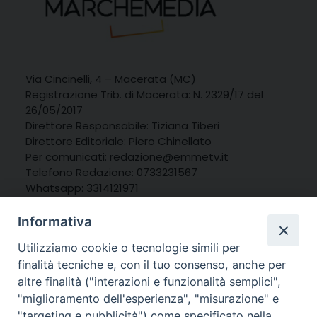
Via Cincinelli, 4 – Macerata (MC)
Registrazione Trib. di Macerata: N. 2329/17 del
26/05/2017
Direttore Responsabile: Tiziana Tiberi
Direttore Editoriale: Piero Chinellato
Per comunicati: redazione@emmetv.it
Telefono Redazione: 0733231567
Whatsapp: 3314121971
Informativa
Utilizziamo cookie o tecnologie simili per
finalità tecniche e, con il tuo consenso, anche per
altre finalità ("interazioni e funzionalità semplici",
"miglioramento dell'esperienza", "misurazione" e
"targeting e pubblicità") come specificato nella