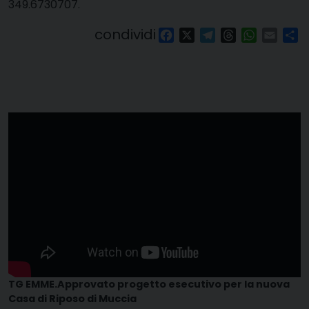
349.6730707.
condividi
Facebook
X
Telegram
Threads
WhatsAp
Email
Co
TG EMME.Approvato progetto esecutivo per la nuova
Casa di Riposo di Muccia