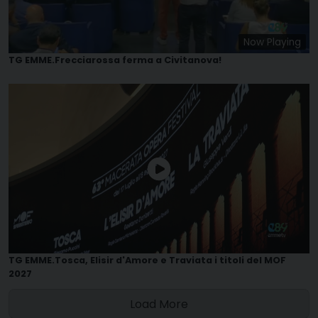
Now Playing
TG EMME.Frecciarossa ferma a Civitanova!
TG EMME.Tosca, Elisir d'Amore e Traviata i titoli del MOF
2027
Load More