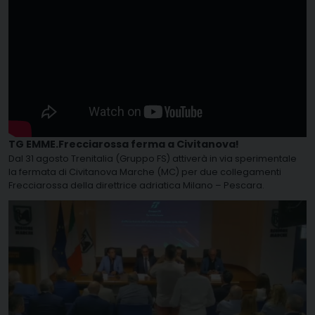
TG EMME.Frecciarossa ferma a Civitanova!
Dal 31 agosto Trenitalia (Gruppo FS) attiverà in via sperimentale
la fermata di Civitanova Marche (MC) per due collegamenti
Frecciarossa della direttrice adriatica Milano – Pescara.