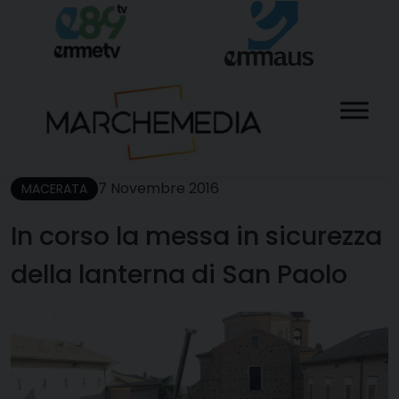
Skip
to
content
7 Novembre 2016
MACERATA
In corso la messa in sicurezza
della lanterna di San Paolo