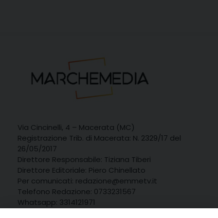
Via Cincinelli, 4 – Macerata (MC)
Registrazione Trib. di Macerata: N. 2329/17 del
26/05/2017
Direttore Responsabile: Tiziana Tiberi
Direttore Editoriale: Piero Chinellato
Per comunicati: redazione@emmetv.it
Telefono Redazione: 0733231567
Whatsapp: 3314121971