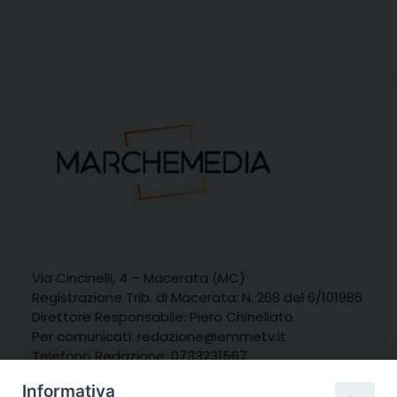
Via Cincinelli, 4 – Macerata (MC)
Registrazione Trib. di Macerata: N. 268 del 6/101986
Direttore Responsabile: Piero Chinellato
Per comunicati:
redazione@emmetv.it
Telefono Redazione: 0733231567
Whatsapp: 3314121971
Informativa