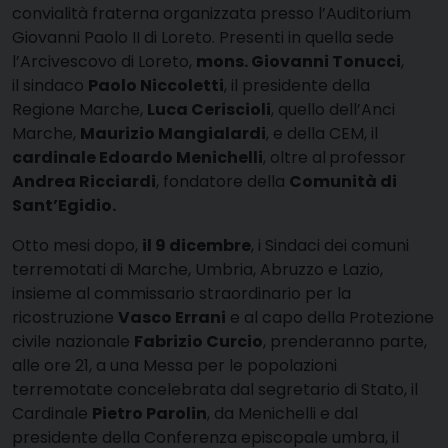
convialità fraterna organizzata presso l’Auditorium
Giovanni Paolo II di Loreto. Presenti in quella sede
l’Arcivescovo di Loreto,
mons. Giovanni Tonucci
,
il sindaco
Paolo Niccoletti
, il presidente della
Regione Marche,
Luca Ceriscioli
, quello dell’Anci
Marche,
Maurizio Mangialardi
, e della CEM, il
cardinale Edoardo Menichelli
, oltre al
professor
Andrea Ricciardi
, fondatore della
Comunità di
Sant’Egidio.
Otto mesi dopo,
il 9 dicembre
, i Sindaci dei comuni
terremotati di Marche, Umbria, Abruzzo e Lazio,
insieme al commissario straordinario per la
ricostruzione
Vasco Errani
e al capo della Protezione
civile nazionale
Fabrizio Curcio
, prenderanno parte,
alle ore 21, a una Messa per le popolazioni
terremotate concelebrata dal segretario di Stato, il
Cardinale
Pietro Parolin
, da Menichelli e dal
presidente della Conferenza episcopale umbra, il