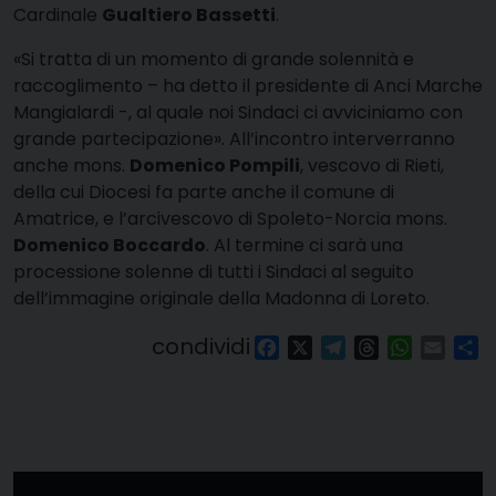
Cardinale
Gualtiero Bassetti
.
«Si tratta di un momento di grande solennità e
raccoglimento – ha detto il presidente di Anci Marche
Mangialardi -, al quale noi Sindaci ci avviciniamo con
grande partecipazione». All’incontro interverranno
anche mons.
Domenico Pompili
, vescovo di Rieti,
della cui Diocesi fa parte anche il comune di
Amatrice, e l’arcivescovo di Spoleto-Norcia mons.
Domenico Boccardo
. Al termine ci sarà una
processione solenne di tutti i Sindaci al seguito
dell’immagine originale della Madonna di Loreto.
condividi
Facebook
X
Telegram
Threads
WhatsAp
Email
Co