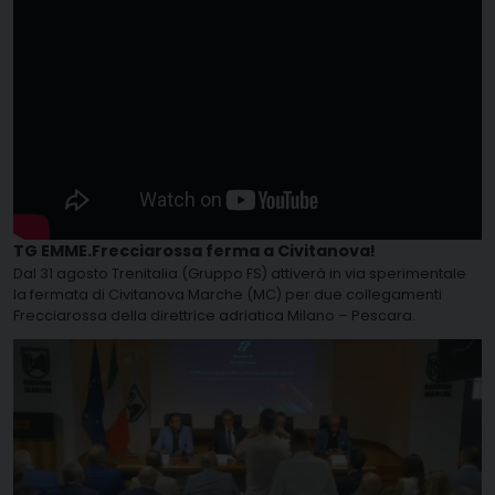
TG EMME.Frecciarossa ferma a Civitanova!
Dal 31 agosto Trenitalia (Gruppo FS) attiverà in via sperimentale
la fermata di Civitanova Marche (MC) per due collegamenti
Frecciarossa della direttrice adriatica Milano – Pescara.