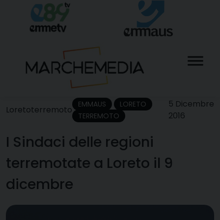
Skip
to
content
5 Dicembre
EMMAUS
LORETO
Loreto
terremoto
2016
TERREMOTO
I Sindaci delle regioni
terremotate a Loreto il 9
dicembre