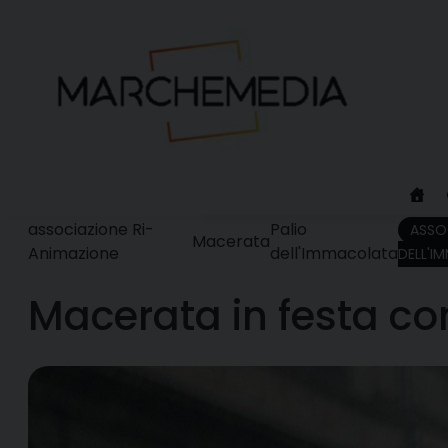
Skip
to
content
associazione Ri-
Palio
ASSO
Macerata
Animazione
dell'Immacolata
DELL'I
Macerata in festa con