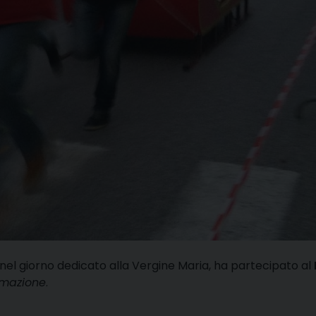
, nel giorno dedicato alla Vergine Maria, ha partecipato al
imazione
.