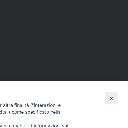
m
ads
hatsApp
Email
Condividi
altre finalità ("interazioni e
cità") come specificato nella
 avere maggiori informazioni sui