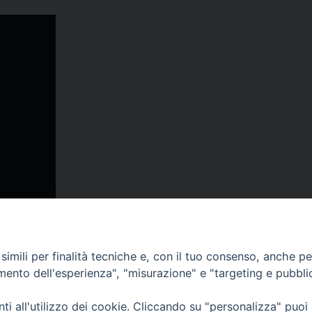
condividi
Facebook
X
Telegra
Thre
W
imili per finalità tecniche e, con il tuo consenso, anche per 
amento dell'esperienza", "misurazione" e "targeting e pubbli
lli, 4 – Macerata (MC)
ne Trib. di Macerata: N. 2329/17 del 26/05/2017
i all'utilizzo dei cookie. Cliccando su "personalizza" puoi