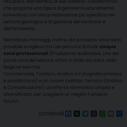
recupero, alla sismica, al suo riutilizzo. «
Geotecnico
»,
che propone una figura di geometra sicuramente
innovativa, con una preparazione più specifica nel
settore geologico e di gestione del territorio e
dell’ambiente.
Nell’Istituto Pannaggi, inoltre, dal prossimo anno sarà
possibile scegliere fra i sei percorsi di studi:
cinque
corsi professionali
(Produzione audiovisive, uno dei
pochi corsi del settore attivo in Italia ed unico nella
Regione Marche,
Commerciale, Turistico, Grafico e Fotografia artistica
e pubblicitaria) e
un nuovo indirizzo Tecnico
(Grafica
e Comunicazione): un’offerta «
formativa ampia e
diversificata, per scegliere al meglio il proprio
futuro
».
condividi
Facebook
X
Telegram
Threads
WhatsAp
Email
Co