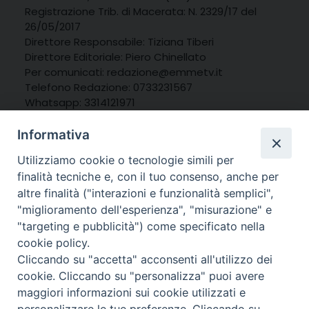
Registrazione Trib. di Macerata: N. 2329/17 del
26/05/2017
Direttore Responsabile: Tiziana Tiberi
Direttore Editoriale: Piero Chinellato
Per comunicati: redazione@emmetv.it
Telefono Redazione: 0733231567
Whatsapp: 3314121971
Informativa
Utilizziamo cookie o tecnologie simili per
finalità tecniche e, con il tuo consenso, anche per
altre finalità ("interazioni e funzionalità semplici",
"miglioramento dell'esperienza", "misurazione" e
"targeting e pubblicità") come specificato nella
cookie policy.
Cliccando su "accetta" acconsenti all'utilizzo dei
cookie. Cliccando su "personalizza" puoi avere
maggiori informazioni sui cookie utilizzati e