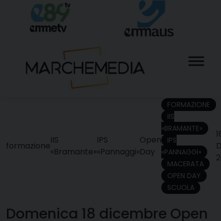
Skip
to
content
FORMAZIONE
IIS
«BRAMANTE»
1
IIS
IPS
Open
IPS
formazione
D
«Bramante»
«Pannaggi»
Day
«PANNAGGI»
2
MACERATA
OPEN DAY
SCUOLA
Domenica 18 dicembre Open