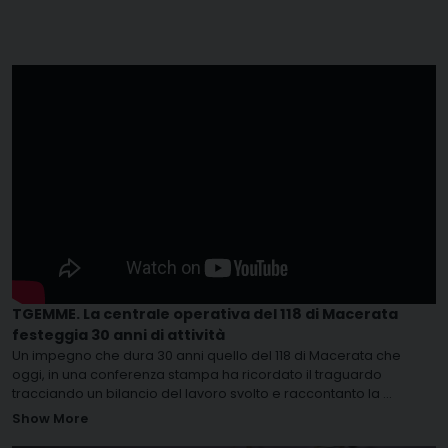
TGEMME. La centrale operativa del 118 di Macerata
festeggia 30 anni di attività
Un impegno che dura 30 anni quello del 118 di Macerata che
oggi, in una conferenza stampa ha ricordato il traguardo
tracciando un bilancio del lavoro svolto e raccontanto la
...
Show More