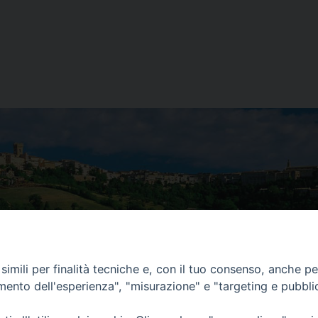
condividi
Facebook
X
Telegra
Thre
W
imili per finalità tecniche e, con il tuo consenso, anche per 
amento dell'esperienza", "misurazione" e "targeting e pubbli
lli, 4 – Macerata (MC)