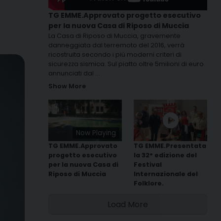
TG EMME.Approvato progetto esecutivo
per la nuova Casa di Riposo di Muccia
La Casa di Riposo di Muccia, gravemente
danneggiata dal terremoto del 2016, verrà
ricostruita secondo i più moderni criteri di
sicurezza sismica. Sul piatto oltre 5milioni di euro
annunciati dal
...
Show More
Now Playing
TG EMME.Approvato
TG EMME.Presentata
progetto esecutivo
la 32° edizione del
per la nuova Casa di
Festival
Riposo di Muccia
Internazionale del
Folklore.
Load More