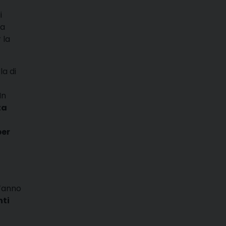
i
la
 la
la di
In
ta
a
per
l’anno
nti
.