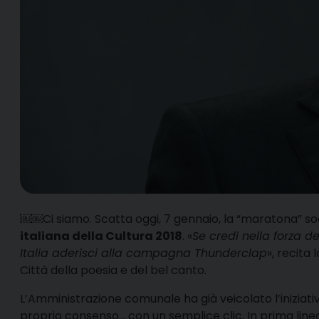
￼￼
C
i siamo. Scatta oggi, 7 gennaio, la “maratona” s
italiana della Cultura 2018
. «
Se credi nella forza d
Italia aderisci alla campagna Thunderclap
», recita 
Città della poesia e del bel canto.
L’Amministrazione comunale ha già veicolato l’iniziati
proprio consenso… con un semplice clic. In prima lin