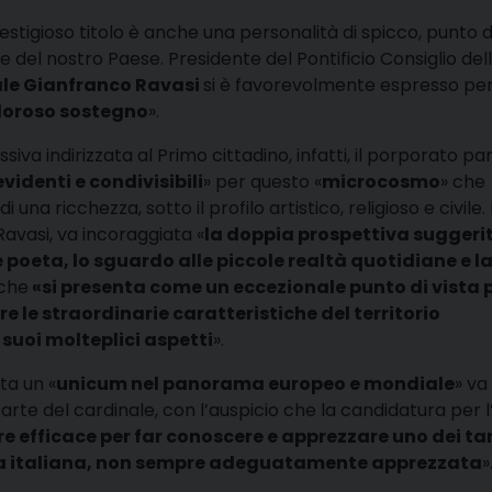
estigioso titolo è anche una personalità di spicco, punto d
ale del nostro Paese. Presidente del Pontificio Consiglio del
le Gianfranco Ravasi
si è favorevolmente espresso per
loroso sostegno
».
iva indirizzata al Primo cittadino, infatti, il porporato par
videnti e condivisibili
» per questo «
microcosmo
» che
 una ricchezza, sotto il profilo artistico, religioso e civile. 
Ravasi, va incoraggiata «
la doppia prospettiva suggeri
 poeta, lo sguardo alle piccole realtà quotidiane e l
 che
«si presenta come un eccezionale punto di vista 
 le straordinarie caratteristiche del territorio
 suoi molteplici aspetti
».
ta un «
unicum nel panorama europeo e mondiale
» va
parte del cardinale, con l’auspicio che la candidatura per 
e efficace per far conoscere e apprezzare uno dei ta
ncia italiana, non sempre adeguatamente apprezzata
»