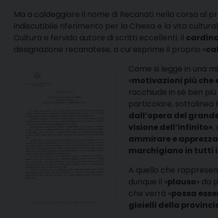
Ma a caldeggiare il nome di Recanati nella corsa al pr
indiscutibile riferimento per la Chiesa e la vita cultur
Cultura e fervido autore di scritti eccellenti, il
cardina
designazione recanatese, a cui esprime il proprio «
ca
Come si legge in una miss
«
motivazioni più che e
racchiude in sè ben più di
particolare, sottolinea 
dall’opera del grande
visione dell’infinito»
,
ammirare e apprezzare
marchigiano in tutti i
A quello che rappresen
dunque il «
plauso
» da 
che verrà «
possa esser
gioielli della provi