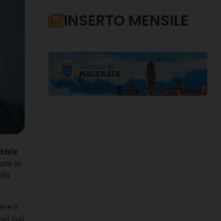
INSERTO MENSILE
tale
ale in
lla
re il
nel suo