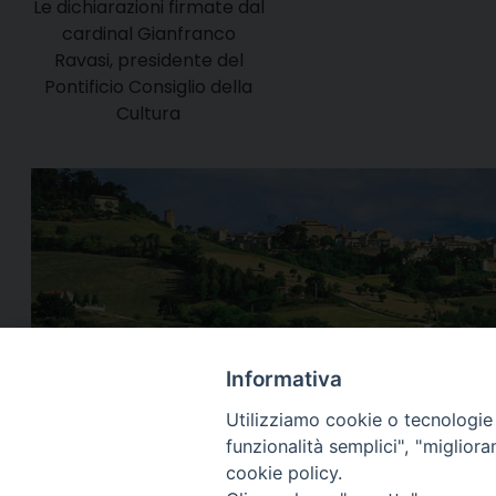
Le dichiarazioni firmate dal
cardinal Gianfranco
Ravasi, presidente del
Pontificio Consiglio della
Cultura
Informativa
Utilizziamo cookie o tecnologie s
funzionalità semplici", "miglior
cookie policy.
Via Cincine