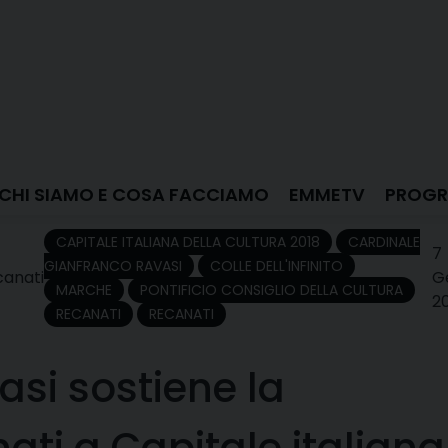
CHI SIAMO E COSA FACCIAMO
EMMETV
PROGR
CAPITALE ITALIANA DELLA CULTURA 2018
CARDINALE
7
GIANFRANCO RAVASI
COLLE DELL'INFINITO
canati
G
MARCHE
PONTIFICIO CONSIGLIO DELLA CULTURA
2
RECANATI
RECANATI
asi sostiene la
ati a Capitale italiana