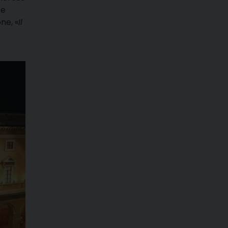
te
ne, «
Il