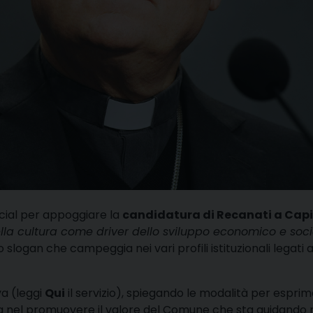
ocial per appoggiare la
candidatura di Recanati a Capi
ella cultura come driver dello sviluppo economico e soci
lo slogan che campeggia nei vari profili istituzionali legati a
va (leggi
Qui
il servizio), spiegando le modalità per esprime
ea nel promuovere il valore del Comune che sta guidando 