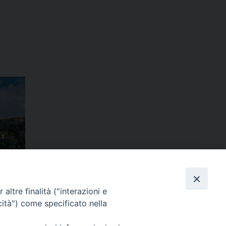
m
ads
hatsApp
Email
Condividi
altre finalità ("interazioni e
cità") come specificato nella