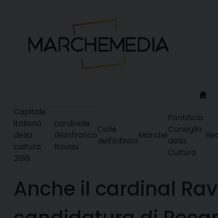
Skip
to
content
Capitale
Pontificio
italiana
cardinale
Colle
Consiglio
della
Gianfranco
Marche
Re
dell'Infinito
della
cultura
Ravasi
Cultura
2018
Anche il cardinal Rav
candidatura di Recan