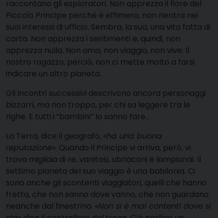
raccontano gli esploratori. Non apprezza il fiore del
Piccolo Principe perché è effimero, non rientra nei
suoi interessi di ufficio. Sembra, la sua, una vita fatta di
carta. Non apprezza i sentimenti e, quindi, non
apprezza nulla. Non ama, non viaggia, non vive. Il
nostro ragazzo, perciò, non ci mette molto a farsi
indicare un altro pianeta.
Gli incontri successivi descrivono ancora personaggi
bizzarri, ma non troppo, per chi sa leggere tra le
righe. E tutti i “bambini” lo sanno fare…
La Terra, dice il geografo, «
ha una buona
reputazione
». Quando il Principe vi arriva, però, vi
trova migliaia di re, vanitosi, ubriaconi e lampionai. Il
settimo pianeta del suo viaggio è una babilonia. Ci
sono anche gli scontenti viaggiatori, quelli che hanno
fretta, che non sanno dove vanno, che non guardano
neanche dal finestrino. «
Non si è mai contenti dove si
sta
» dice il controllore del treno. C’è perfino un