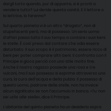
dargli torto quando, pur di apparire, si è pronti a
vendere tutto? Lui deride questa vanità. E il lettore o
la lettrice, lo faranno?
Sul quarto pianeta vi è un altro “drogato”, non di
stupefacenti però, ma di possesso. Un serio uomo
d’affari passa tutto il suo tempo a contare i suoi beni:
le stelle. È così preso dal contare che odia essere
disturbato. Il suo scopo è il patrimonio, essere ricco di
beni per poter comprare altri beni. Il confronto con il
Principe si gioca perciò con uno stile molto fine.
Anche il nostro ragazzo possiede una rosa e tre
vulcani, ma il suo possesso si esprime attraverso una
cura, la cura dell’acqua e della pulizia. Il possesso di
questo uomo, padrone delle stelle, non ha invece
alcun significato se non l’accumulo in banca. «
Tu non
sei utile alle stelle
», dice il Principe.
L’abitante del quinto pianeta ha un desiderio sopra