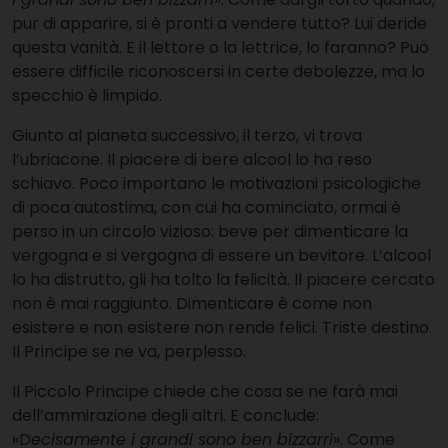
pur di apparire, si è pronti a vendere tutto? Lui deride
questa vanità. E il lettore o la lettrice, lo faranno? Può
essere difficile riconoscersi in certe debolezze, ma lo
specchio è limpido.
Giunto al pianeta successivo, il terzo, vi trova
l’ubriacone. Il piacere di bere alcool lo ha reso
schiavo. Poco importano le motivazioni psicologiche
di poca autostima, con cui ha cominciato, ormai è
perso in un circolo vizioso: beve per dimenticare la
vergogna e si vergogna di essere un bevitore. L’alcool
lo ha distrutto, gli ha tolto la felicità. Il piacere cercato
non è mai raggiunto. Dimenticare è come non
esistere e non esistere non rende felici. Triste destino.
Il Principe se ne va, perplesso.
Il Piccolo Principe chiede che cosa se ne farà mai
dell’ammirazione degli altri. E conclude:
«D
ecisamente i grandi sono ben bizzarri
». Come