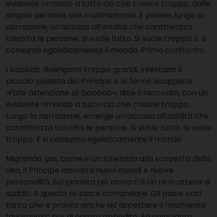
evidente rimando a tutto ciò che cresce troppo, dalle
singole persone alle multinazionali. È palese, lungo la
narrazione, un’accusa all’avidità che caratterizza
talvolta le persone. Si vuole tutto. Si vuole troppo. E si
consuma egoisticamente il mondo. Primo confronto.
I baobab divengono troppo grandi, infestano il
piccolo pianeta del Principe e lo fanno scoppiare.
«
Fate attenzione ai baobab
», dice il racconto, con un
evidente rimando a tutto ciò che cresce troppo.
Lungo la narrazione, emerge un’accusa all’avidità che
caratterizza talvolta le persone. Si vuole tutto. Si vuole
troppo. E si consuma egoisticamente il mondo
Migrando, poi, come in un itinerario alla scoperta della
vita, il Principe incontra nuovi mondi e nuove
personalità. Sul pianeta più vicino c’è un re in attesa di
sudditi. A questo re piace comandare. Gli piace così
tanto che è pronto anche ad aspettare il “momento
favorevole” pur di essere obbedito. Fa coincidere