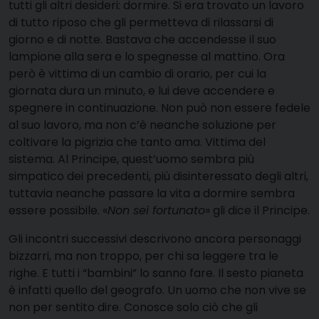
tutti gli altri desideri: dormire. Si era trovato un lavoro
di tutto riposo che gli permetteva di rilassarsi di
giorno e di notte. Bastava che accendesse il suo
lampione alla sera e lo spegnesse al mattino. Ora
però è vittima di un cambio di orario, per cui la
giornata dura un minuto, e lui deve accendere e
spegnere in continuazione. Non può non essere fedele
al suo lavoro, ma non c’è neanche soluzione per
coltivare la pigrizia che tanto ama. Vittima del
sistema. Al Principe, quest’uomo sembra più
simpatico dei precedenti, più disinteressato degli altri,
tuttavia neanche passare la vita a dormire sembra
essere possibile. «
Non sei fortunato
» gli dice il Principe.
Gli incontri successivi descrivono ancora personaggi
bizzarri, ma non troppo, per chi sa leggere tra le
righe. E tutti i “bambini” lo sanno fare. Il sesto pianeta
è infatti quello del geografo. Un uomo che non vive se
non per sentito dire. Conosce solo ciò che gli