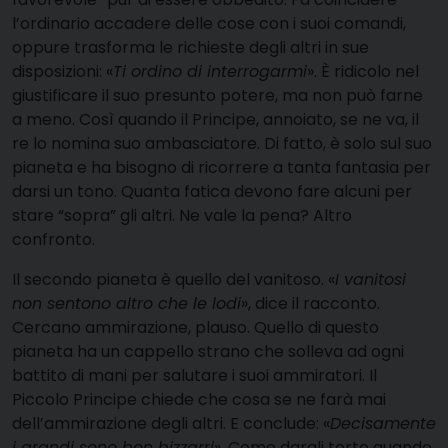
l’ordinario accadere delle cose con i suoi comandi,
oppure trasforma le richieste degli altri in sue
disposizioni: «
Ti ordino di interrogarmi
». È ridicolo nel
giustificare il suo presunto potere, ma non può farne
a meno. Così quando il Principe, annoiato, se ne va, il
re lo nomina suo ambasciatore. Di fatto, è solo sul suo
pianeta e ha bisogno di ricorrere a tanta fantasia per
darsi un tono. Quanta fatica devono fare alcuni per
stare “sopra” gli altri. Ne vale la pena? Altro
confronto.
Il secondo pianeta è quello del vanitoso. «
I vanitosi
non sentono altro che le lodi
», dice il racconto.
Cercano ammirazione, plauso. Quello di questo
pianeta ha un cappello strano che solleva ad ogni
battito di mani per salutare i suoi ammiratori. Il
Piccolo Principe chiede che cosa se ne farà mai
dell’ammirazione degli altri. E conclude: «
Decisamente
i grandi sono ben bizzarri
». Come dargli torto quando,