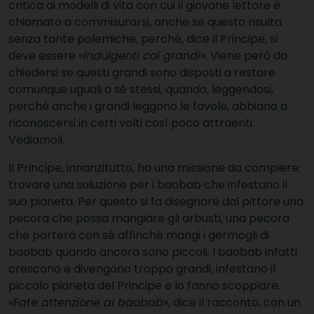
critica ai modelli di vita con cui il giovane lettore è
chiamato a commisurarsi, anche se questo risulta
senza tante polemiche, perché, dice il Principe, si
deve essere «
indulgenti coi grandi
». Viene però da
chiedersi se questi grandi sono disposti a restare
comunque uguali a sé stessi, quando, leggendosi,
perché anche i grandi leggono le favole, abbiano a
riconoscersi in certi volti così poco attraenti.
Vediamoli.
Il Principe, innanzitutto, ha una missione da compiere:
trovare una soluzione per i baobab che infestano il
suo pianeta. Per questo si fa disegnare dal pittore una
pecora che possa mangiare gli arbusti, una pecora
che porterà con sé affinché mangi i germogli di
baobab quando ancora sono piccoli. I baobab infatti
crescono e divengono troppo grandi, infestano il
piccolo pianeta del Principe e lo fanno scoppiare.
«
Fate attenzione ai baobab
», dice il racconto, con un