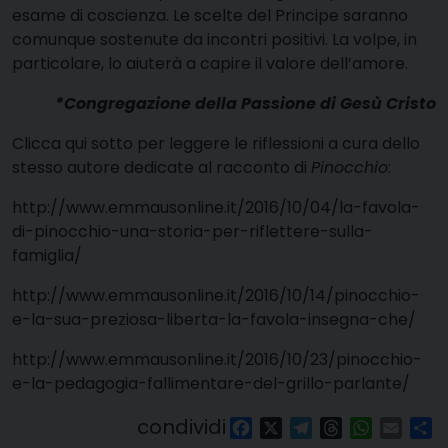
esame di coscienza. Le scelte del Principe saranno
comunque sostenute da incontri positivi. La volpe, in
particolare, lo aiuterà a capire il valore dell’amore.
*Congregazione della Passione di Gesù Cristo
Clicca qui sotto per leggere le riflessioni a cura dello
stesso autore dedicate al racconto di
Pinocchio
:
http://www.emmausonline.it/2016/10/04/la-favola-
di-pinocchio-una-storia-per-riflettere-sulla-
famiglia/
http://www.emmausonline.it/2016/10/14/pinocchio-
e-la-sua-preziosa-liberta-la-favola-insegna-che/
http://www.emmausonline.it/2016/10/23/pinocchio-
e-la-pedagogia-fallimentare-del-grillo-parlante/
condividi
Facebook
X
Telegram
Threads
WhatsAp
Email
Co