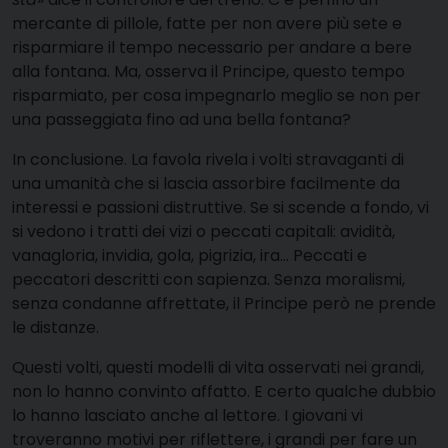
mercante di pillole, fatte per non avere più sete e
risparmiare il tempo necessario per andare a bere
alla fontana. Ma, osserva il Principe, questo tempo
risparmiato, per cosa impegnarlo meglio se non per
una passeggiata fino ad una bella fontana?
In conclusione. La favola rivela i volti stravaganti di
una umanità che si lascia assorbire facilmente da
interessi e passioni distruttive. Se si scende a fondo, vi
si vedono i tratti dei vizi o peccati capitali: avidità,
vanagloria, invidia, gola, pigrizia, ira… Peccati e
peccatori descritti con sapienza. Senza moralismi,
senza condanne affrettate, il Principe però ne prende
le distanze.
Questi volti, questi modelli di vita osservati nei grandi,
non lo hanno convinto affatto. E certo qualche dubbio
lo hanno lasciato anche al lettore. I giovani vi
troveranno motivi per riflettere, i grandi per fare un