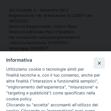
Via Cincinelli, 4 – Macerata (MC)
Registrazione Trib. di Macerata: N. 2329/17 del
26/05/2017
Direttore Responsabile: Tiziana Tiberi
Direttore Editoriale: Piero Chinellato
Per comunicati: redazione@emmetv.it
Telefono Redazione: 0733231567
Whatsapp: 3314121971
Informativa
Utilizziamo cookie o tecnologie simili per
finalità tecniche e, con il tuo consenso, anche per
altre finalità ("interazioni e funzionalità semplici",
"miglioramento dell'esperienza", "misurazione" e
"targeting e pubblicità") come specificato nella
cookie policy.
Cliccando su "accetta" acconsenti all'utilizzo dei
cookie. Cliccando su "personalizza" puoi avere