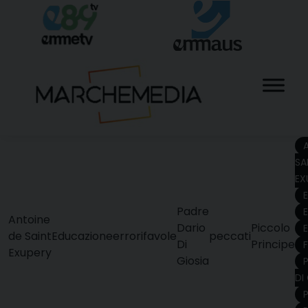
Skip
to
content
SA
EX
E
Padre
Antoine
Dario
Piccolo
de Saint
Educazione
errori
favole
peccati
Di
Principe
Exupery
Giosia
DI