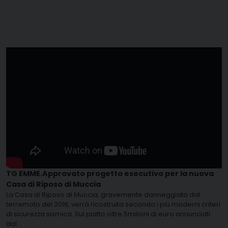
TG EMME.Approvato progetto esecutivo per la nuova
Casa di Riposo di Muccia
La Casa di Riposo di Muccia, gravemente danneggiata dal
terremoto del 2016, verrà ricostruita secondo i più moderni criteri
di sicurezza sismica. Sul piatto oltre 5milioni di euro annunciati
dal
...