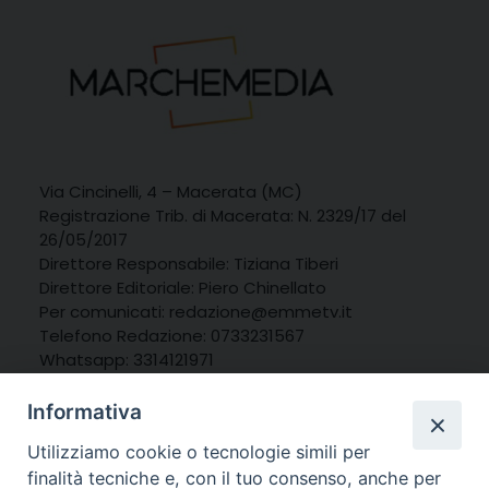
Via Cincinelli, 4 – Macerata (MC)
Registrazione Trib. di Macerata: N. 2329/17 del
26/05/2017
Direttore Responsabile: Tiziana Tiberi
Direttore Editoriale: Piero Chinellato
Per comunicati: redazione@emmetv.it
Telefono Redazione: 0733231567
Whatsapp: 3314121971
Informativa
Utilizziamo cookie o tecnologie simili per
finalità tecniche e, con il tuo consenso, anche per