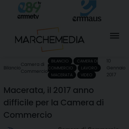
Skip
to
content
10
BILANCIO
CAMERA DI
Camera di
Bilancio
Gennaio
COMMERCIO
LAVORO
Commercio
2017
MACERATA
VIDEO
Macerata, il 2017 anno
difficile per la Camera di
Commercio