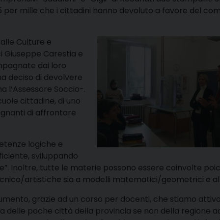
 per mille che i cittadini hanno devoluto a favore del co
alle Culture e
ici Giuseppe Carestia e
ompagnate dai loro
ha deciso di devolvere
rma l’Assessore Soccio-.
uole cittadine, di uno
gnanti di affrontare
petenze logiche e
ficiente, sviluppando
”. Inoltre, tutte le materie possono essere coinvolte poic
ecnico/artistiche sia a modelli matematici/geometrici e al
umento, grazie ad un corso per docenti, che stiamo attiv
a delle poche città della provincia se non della regione a