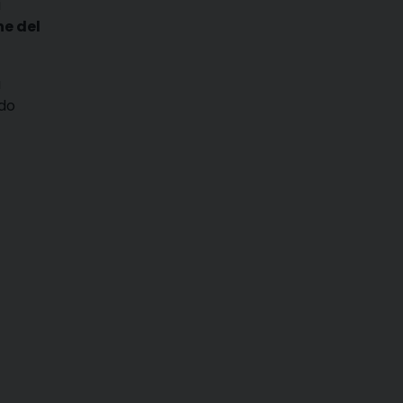
i
ne del
à
odo