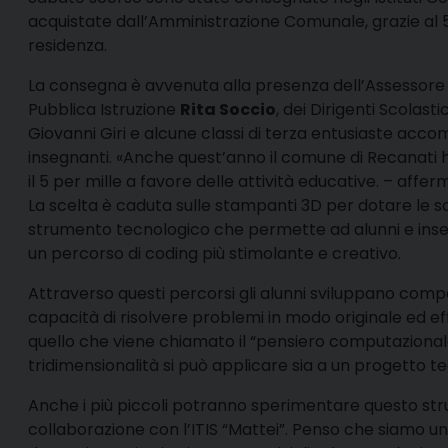
acquistate dall’Amministrazione Comunale, grazie al 5
residenza.
La consegna è avvenuta alla presenza dell’Assessore 
Pubblica Istruzione
Rita Soccio
, dei Dirigenti Scolast
Giovanni Giri e alcune classi di terza entusiaste acc
insegnanti. «Anche quest’anno il comune di Recanati 
il 5 per mille a favore delle attività educative. – affe
La scelta è caduta sulle stampanti 3D per dotare le sc
strumento tecnologico che permette ad alunni e inse
un percorso di coding più stimolante e creativo.
Attraverso questi percorsi gli alunni sviluppano com
capacità di risolvere problemi in modo originale ed ef
quello che viene chiamato il “pensiero computazionale
tridimensionalità si può applicare sia a un progetto t
Anche i più piccoli potranno sperimentare questo str
collaborazione con l’ITIS “Mattei”. Penso che siamo un