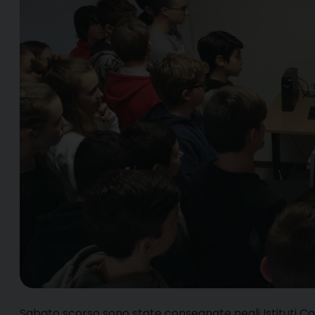
S
abato scorso sono state consegnate negli Istituti Co