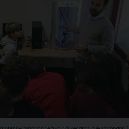
mprensivi “Badaloni” e “Gigli” di Recanati due stampanti 