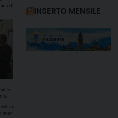
mune di
INSERTO MENSILE
hé la
tro.
ando in
d aver