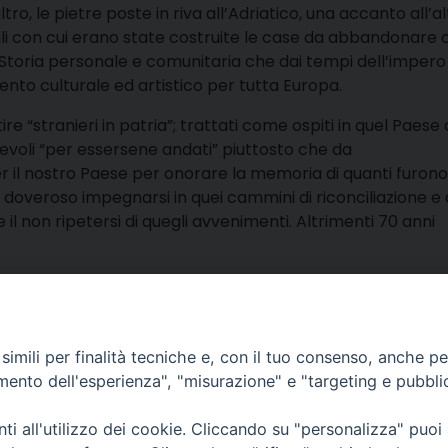
ro, le pietre poste in riva all’Adriatico, una accanto all’al
ili con cui erano state costruite le case da abbandonare 
Storia personale e comunitaria che dai tempi dell’impero
ento culturale ed artistico per tutta Europa.
ire “stranieri in patria”; trattati come ospiti in quel Paese
lpevoli “per essersene andati” piuttosto che da
er il nostro Paese per onorare la memoria di quanti furon
to doveroso impegnarsi in quei cammini di riconciliazione e 
l non ripetersi di quegli avvenimenti. Altrimenti 70 anni
(*) Direttore “Voce Isontina” (Go
condividi
Facebook
X
Telegra
Thre
W
imili per finalità tecniche e, con il tuo consenso, anche per 
amento dell'esperienza", "misurazione" e "targeting e pubbli
lli, 4 – Macerata (MC)
ne Trib. di Macerata: N. 2329/17 del 26/05/2017
i all'utilizzo dei cookie. Cliccando su "personalizza" puoi