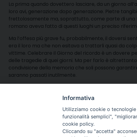
La prima quando dovettero lasciare, da un giorno all’alt
loro avi, generazione dopo generazione. Pietre tangib
frettolosamente ma, soprattutto, come parte di una 
romano aveva fatto di questi luoghi un preciso riferim
Ma l’offesa più grave fu, probabilmente, il doversi sent
era il loro ma che non esitava a trattarli quasi da co
vittime. Celebrare il Giorno del ricordo è un dovere p
delle tragedie di quei giorni. Ma per farlo è altrettan
condivisione della memoria che soli possono garantire i
saranno passati inutilmente.
Informativa
Utilizziamo cookie o tecnologie s
funzionalità semplici", "miglior
cookie policy.
Via Cincine
Registrazio
Cliccando su "accetta" acconsent