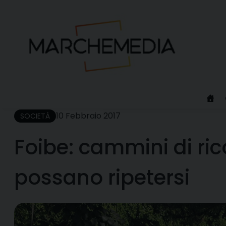
Skip
to
content
10 Febbraio 2017
SOCIETÀ
Foibe: cammini di ri
possano ripetersi