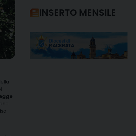
INSERTO MENSILE
ella
l
 legge
 che
isa