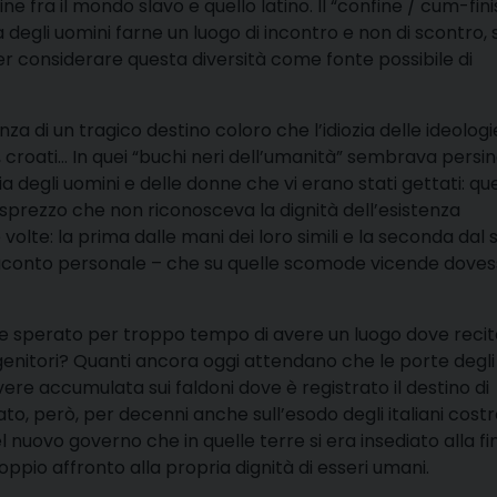
fra il mondo slavo e quello latino. Il “confine / cum-finis”
nza degli uomini farne un luogo di incontro e non di scontro,
per considerare questa diversità come fonte possibile di
enza di un tragico destino coloro che l’idiozia delle ideologi
i, croati… In quei “buchi neri dell’umanità” sembrava persi
degli uomini e delle donne che vi erano stati gettati: qu
sprezzo che non riconosceva la dignità dell’esistenza
olte: la prima dalle mani dei loro simili e la seconda dal s
rnaconto personale – che su quelle scomode vicende dove
so e sperato per troppo tempo di avere un luogo dove reci
pri genitori? Quanti ancora oggi attendano che le porte degli
olvere accumulata sui faldoni dove è registrato il destino di
lato, però, per decenni anche sull’esodo degli italiani costr
el nuovo governo che in quelle terre si era insediato alla fi
pio affronto alla propria dignità di esseri umani.