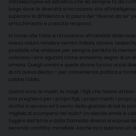
mitteleuropea ed adriatica che da sempre fa da confine 
luogo dove le diversità si incrociano: sta all’intellige
superare la diffidenza e la paura del “diverso da sé” 
arricchimento e crescita reciproci.
In fondo alle foibe si ritrovarono affratellati dalla viol
aveva voluto rendere nemici: italiani, sloveni, tedesch
possibile che andasse per sempre perduta la memoria 
volevano i loro aguzzini come ennesimo segno di un di
umana. Quegli uomini e quelle donne furono uccisi due v
di chi aveva deciso – per convenienza politica e to
calare l’oblio.
Quanti sono le madri, le mogli, i figli che hanno atte
una preghiera per i propri figli, i propri mariti, i pro
archivi si aprano ed il vento della giustizia diradi la p
migliaia di scomparsi nel nulla? Un silenzio simile è ca
fuggire dall’Istria e dalla Dalmazia dinanzi ai soprusi d
secondo conflitto mondiale. Anche loro subirono un dop