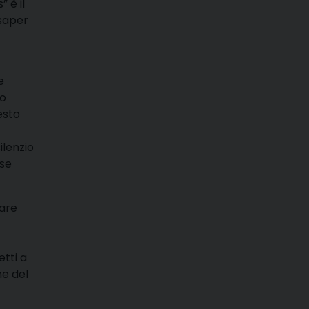
 è il
 saper
e
no
esto
ilenzio
sse
tare
etti a
ne del