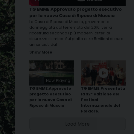
TG EMME.Approvato progetto esecutivo
per la nuova Casa di Riposo di Muccia
La Casa di Riposo di Muccia, gravemente
danneggiata dal terremoto del 2016, verrà
ricostruita secondo i più moderni criteri di
sicurezza sismica. Sul piatto oltre 5milioni di euro
annunciati dal
...
Show More
Now Playing
TG EMME.Approvato
TG EMME.Presentata
progetto esecutivo
la 32° edizione del
per la nuova Casa di
Festival
Riposo di Muccia
Internazionale del
Folklore.
Load More