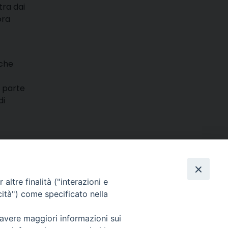
tra dai
ora
 che
o parte
di
rizia)
m
ads
hatsApp
Email
Condividi
altre finalità ("interazioni e
cità") come specificato nella
 avere maggiori informazioni sui