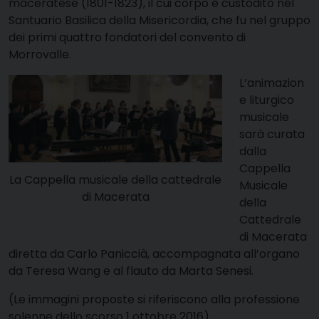
maceratese (1801-1823), il cui corpo è custodito nel
Santuario Basilica della Misericordia
, che fu nel gruppo
dei primi quattro fondatori del convento di
Morrovalle.
L’animazion
e liturgico
musicale
sarà curata
dalla
Cappella
La Cappella musicale della cattedrale
Musicale
di Macerata
della
Cattedrale
di Macerata
diretta da Carlo Paniccià, accompagnata all’organo
da Teresa Wang e al flauto da Marta Senesi.
(Le immagini proposte si riferiscono alla professione
solenne dello scorso 1 ottobre 2016)