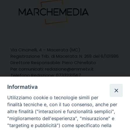
Via Cincinelli, 4 – Macerata (MC)
Registrazione Trib. di Macerata: N. 268 del 6/101986
Direttore Responsabile: Piero Chinellato
Per comunicati:
redazione@emmetv.it
Telefono Redazione: 0733231567
Whatsapp: 3314121971
Informativa
Utilizziamo cookie o tecnologie simili per
finalità tecniche e, con il tuo consenso, anche per
altre finalità ("interazioni e funzionalità semplici",
"miglioramento dell'esperienza", "misurazione" e
"targeting e pubblicità") come specificato nella