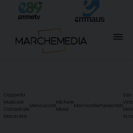
Skip
to
content
Cappella
San
Musicale
Michele
Vin
Mencuccini
Morrovalle
Passionisti
Cattedrale
Messi
Mar
Macerata
Str