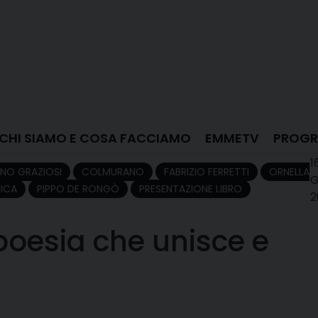
CHI SIAMO E COSA FACCIAMO
EMMETV
PROGR
1
INO GRAZIOSI
COLMURANO
FABRIZIO FERRETTI
ORNELLA
G
ICA
PIPPO DE RONGÒ
PRESENTAZIONE LIBRO
2
poesia che unisce e