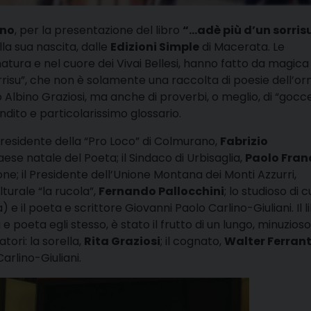
gno
, per la presentazione del libro
“…adè più d’un sorris
la sua nascita, dalle
Edizioni Simple
di Macerata. Le
tura e nel cuore dei Vivai Bellesi, hanno fatto da magica
orrisu”, che non è solamente una raccolta di poesie dell’or
lo Albino Graziosi, ma anche di proverbi, o meglio, di “gocce
dito e particolarissimo glossario.
residente della “Pro Loco” di Colmurano,
Fabrizio
aese natale del Poeta; il Sindaco di Urbisaglia,
Paolo Fran
one; il Presidente dell’Unione Montana dei Monti Azzurri,
lturale “la rucola”,
Fernando Pallocchini
; lo studioso di 
) e il poeta e scrittore Giovanni Paolo Carlino-Giuliani. Il l
a e poeta egli stesso, è stato il frutto di un lungo, minuzioso
tori: la sorella,
Rita Graziosi
; il cognato,
Walter Ferrant
arlino-Giuliani.