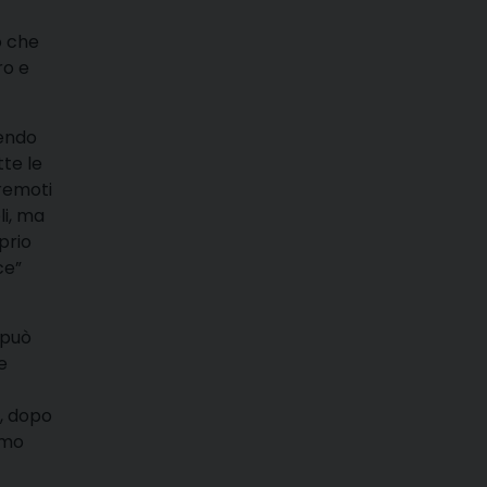
o che
ro e
nendo
tte le
rremoti
li, ma
prio
ce”
 può
e
i, dopo
imo