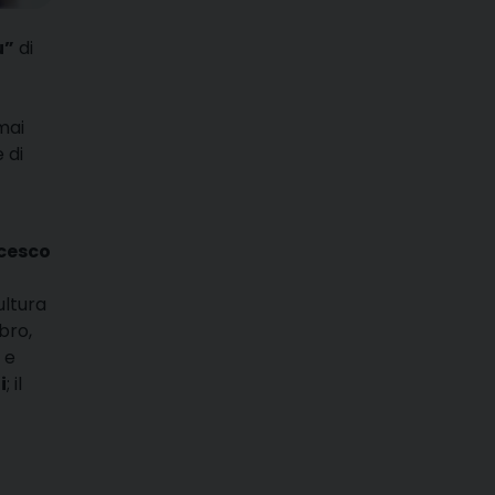
u”
di
mai
 di
cesco
cultura
ibro,
 e
i
; il