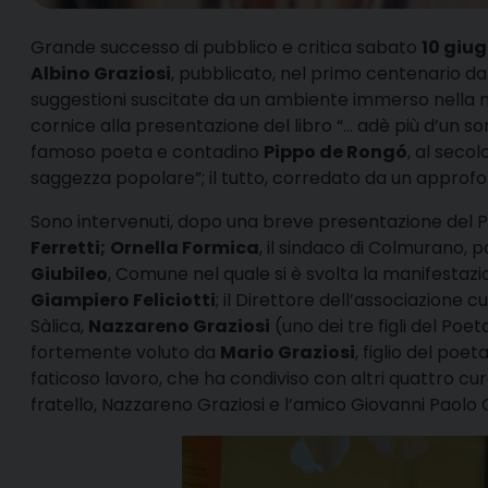
G
rande successo di pubblico e critica sabato
10 giu
Albino Graziosi
, pubblicato, nel primo centenario dal
suggestioni suscitate da un ambiente immerso nella na
cornice alla presentazione del libro “… adè più d’un s
famoso poeta e contadino
Pippo de Rongó
, al seco
saggezza popolare”; il tutto, corredato da un approfon
Sono intervenuti, dopo una breve presentazione del P
Ferretti;
Ornella Formica
, il sindaco di Colmurano, p
Giubileo
, Comune nel quale si è svolta la manifestazi
Giampiero Feliciotti
; il Direttore dell’associazione cu
Sàlica,
Nazzareno Graziosi
(uno dei tre figli del Poeta
fortemente voluto da
Mario Graziosi
, figlio del poet
faticoso lavoro, che ha condiviso con altri quattro cura
fratello, Nazzareno Graziosi e l’amico Giovanni Paolo C