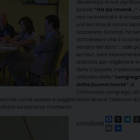
declamato la sua significa
poesia
“Ha da rmané…”
non ha mancato di strap
una lacrima al nonno Mar
Nazzareno Graziosi, ha te
sottolineare che il ricavat
vendita del libro “… adè pi
sorrisu”, sarà interamente
utilizzato per migliorare l
della Cappella tradizion
utilizzata dalla
“congreg
della buona morte”
di
Colmurano; congrega, all
o perché, come spesso e saggiamente diceva: Ciascuno di n
solitario ed estremo momento.
Facebook
X
Tel
condividi
Email
Condivi