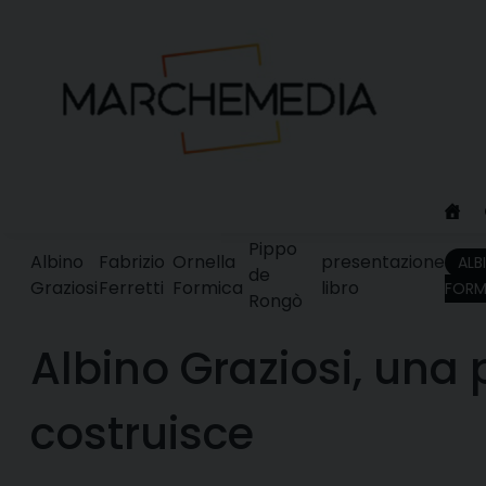
Skip
to
content
Pippo
Albino
Fabrizio
Ornella
presentazione
ALB
de
Graziosi
Ferretti
Formica
libro
FORM
Rongò
Albino Graziosi, una 
costruisce