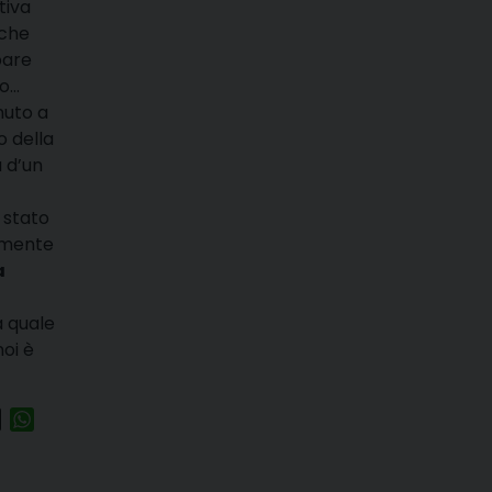
tiva
che
pare
io…
nuto a
o della
ù d’un
o stato
almente
a
a quale
oi è
egram
Threads
WhatsApp
di