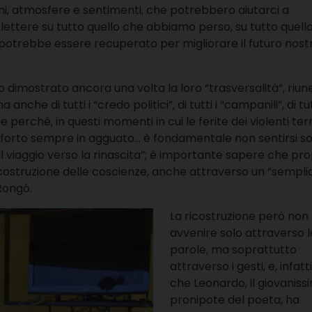
i, atmosfere e sentimenti, che potrebbero aiutarci a
flettere su tutto quello che abbiamo perso, su tutto quell
potrebbe essere recuperato per migliorare il futuro nost
no dimostrato ancora una volta la loro “trasversalità”, riu
 anche di tutti i “credo politici”, di tutti i “campanili”, di tu
che perché, in questi momenti in cui le ferite dei violenti te
nforto sempre in agguato… è fondamentale non sentirsi so
“il viaggio verso la rinascita”; è importante sapere che pro
 ricostruzione delle coscienze, anche attraverso un “sempli
Rongó.
La ricostruzione però non
avvenire solo attraverso l
parole, ma soprattutto
attraverso i gesti, e, infatt
che Leonardo, il giovaniss
pronipote del poeta, ha