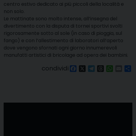
centro estivo dedicato ai più piccoli della località e
non solo.
Le mattinate sono molto intense, all’insegna del
divertimento con la disputa di tornei sportivi svolti
rigorosamente sotto al sole (in caso di pioggia, sul
fango) e con l’allestimento di laboratori all’aperto
dove vengono sfornati ogni giorno innumerevoli
manufatti artistici di bricolage ad opera dei bambin
i.
condividi
Facebook
X
Telegram
Threads
WhatsAp
Email
Co