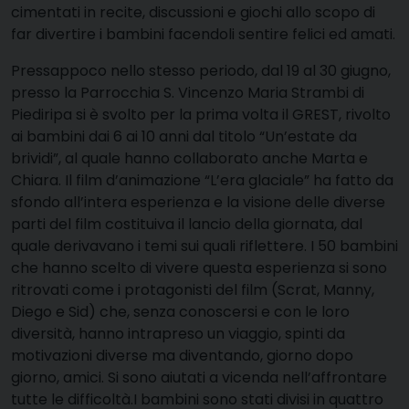
cimentati in recite, discussioni e giochi allo scopo di
far divertire i bambini facendoli sentire felici ed amati.
Pressappoco nello stesso periodo, dal 19 al 30 giugno,
presso la Parrocchia S. Vincenzo Maria Strambi di
Piediripa si è svolto per la prima volta il GREST, rivolto
ai bambini dai 6 ai 10 anni dal titolo “Un’estate da
brividi”, al quale hanno collaborato anche Marta e
Chiara. Il film d’animazione “L’era glaciale” ha fatto da
sfondo all’intera esperienza e la visione delle diverse
parti del film costituiva il lancio della giornata, dal
quale derivavano i temi sui quali riflettere. I 50 bambini
che hanno scelto di vivere questa esperienza si sono
ritrovati come i protagonisti del film (Scrat, Manny,
Diego e Sid) che, senza conoscersi e con le loro
diversità, hanno intrapreso un viaggio, spinti da
motivazioni diverse ma diventando, giorno dopo
giorno, amici. Si sono aiutati a vicenda nell’affrontare
tutte le difficoltà.I bambini sono stati divisi in quattro