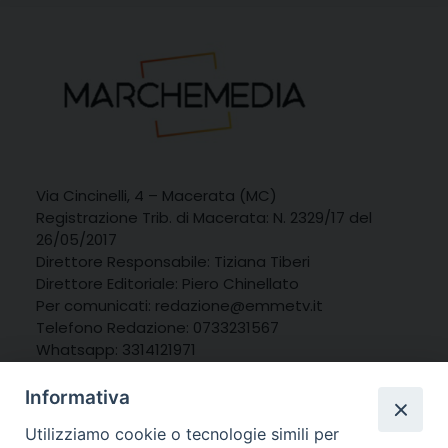
Via Cincinelli, 4 – Macerata (MC)
Registrazione Trib. di Macerata: N. 2329/17 del
26/05/2017
Direttore Responsabile: Tiziana Tiberi
Direttore Editoriale: Piero Chinellato
Per comunicati: redazione@emmetv.it
Telefono Redazione: 0733231567
Whatsapp: 3314121971
Informativa
Utilizziamo cookie o tecnologie simili per