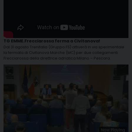
TG EMME.Frecciarossa ferma a Civitanova!
Dal 31 agosto Trenitalia (Gruppo FS) attiverà in via sperimentale
la fermata di Civitanova Marche (MC) per due collegamenti
Frecciarossa della direttrice adriatica Milano – Pescara.
Now Playing