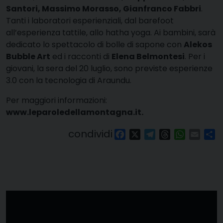
Santori, Massimo Morasso, Gianfranco Fabbri
.
Tanti i laboratori esperienziali, dal barefoot
all’esperienza tattile, allo hatha yoga. Ai bambini, sarà
dedicato lo spettacolo di bolle di sapone con
Alekos
Bubble Art
ed i racconti di
Elena Belmontesi
. Per i
giovani, la sera del 20 luglio, sono previste esperienze
3.0 con la tecnologia di Araundu.
Per maggiori informazioni:
www.leparoledellamontagna.it.
condividi
Facebook
X
Telegram
Threads
WhatsAp
Email
Co