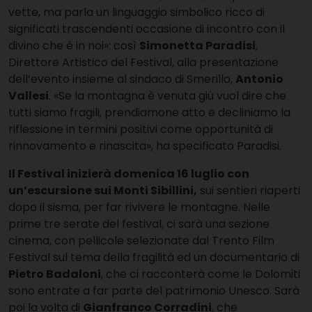
vette, ma parla un linguaggio simbolico ricco di
significati trascendenti occasione di incontro con il
divino che è in noi»: così
Simonetta Paradisi
,
Direttore Artistico del Festival, alla presentazione
dell’evento insieme al sindaco di Smerillo,
Antonio
Vallesi
. «Se la montagna è venuta giù vuol dire che
tutti siamo fragili, prendiamone atto e decliniamo la
riflessione in termini positivi come opportunità di
rinnovamento e rinascita», ha specificato Paradisi.
Il Festival inizierà domenica 16 luglio con
un’escursione sui Monti Sibillini,
sui sentieri riaperti
dopo il sisma, per far rivivere le montagne. Nelle
prime tre serate del festival, ci sarà una sezione
cinema, con pellicole selezionate dal Trento Film
Festival sul tema della fragilità ed un documentario di
Pietro Badaloni
, che ci racconterà come le Dolomiti
sono entrate a far parte del patrimonio Unesco. Sarà
poi la volta di
Gianfranco Corradini
, che