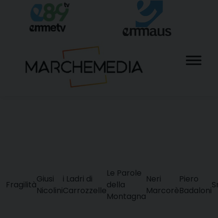
Skip
to
content
Le Parole
Giusi
i Ladri di
Neri
Piero
Fragilità
della
S
Nicolini
Carrozzelle
Marcorè
Badaloni
Montagna