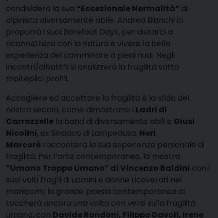
condividerà la sua
“Eccezionale Normalità”
di
alpinista diversamente abile. Andrea Bianchi ci
proporrà i suoi Barefoot Days, per aiutarci a
riconnettersi con la natura e vivere la bella
esperienza del camminare a piedi nudi. Negli
incontri/dibattiti si analizzerà la fragilità sotto
molteplici profili.
Accogliere ed accettare la fragilità è la sfida del
nostro secolo, come dimostrano i
Ladri di
Carrozzelle
la band di diversamente abili e
Giusi
Nicolini
, ex Sindaco di Lampedusa.
Neri
Marcorè
racconterà la sua esperienza personale di
fragilità. Per l’arte contemporanea, la mostra
“Umano Troppo Umano” di Vincenzo Baldini
con i
suoi volti fragili di uomini e donne ricoverati nei
manicomi; la grande poesia contemporanea ci
toccherà ancora una volta con versi sulla fragilità
umana, con
Davide Rondoni, Filippo Davoli, Irene