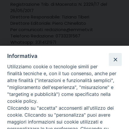
Registrazione Trib. di Macerata: N. 2329/17 del
26/05/2017
Direttore Responsabile: Tiziana Tiberi
Direttore Editoriale: Piero Chinellato
Per comunicati: redazione@emmetv.it
Telefono Redazione: 0733231567
Whatsapp: 3314121971
Informativa
Utilizziamo cookie o tecnologie simili per
finalità tecniche e, con il tuo consenso, anche per
altre finalità ("interazioni e funzionalità semplici",
"miglioramento dell'esperienza", "misurazione" e
"targeting e pubblicità") come specificato nella
cookie policy.
Cliccando su "accetta" acconsenti all'utilizzo dei
cookie. Cliccando su "personalizza" puoi avere
maggiori informazioni sui cookie utilizzati e
personalizzare le tue preferenze. Cliccando su