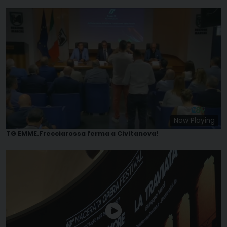
Now Playing
TG EMME.Frecciarossa ferma a Civitanova!