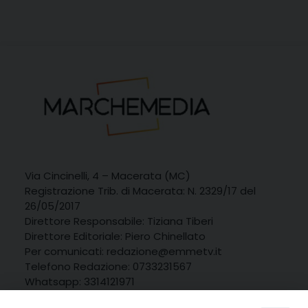
Via Cincinelli, 4 – Macerata (MC)
Registrazione Trib. di Macerata: N. 2329/17 del
26/05/2017
Direttore Responsabile: Tiziana Tiberi
Direttore Editoriale: Piero Chinellato
Per comunicati: redazione@emmetv.it
Telefono Redazione: 0733231567
Whatsapp: 3314121971