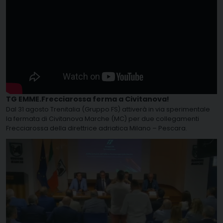
TG EMME.Frecciarossa ferma a Civitanova!
Dal 31 agosto Trenitalia (Gruppo FS) attiverà in via sperimentale
la fermata di Civitanova Marche (MC) per due collegamenti
Frecciarossa della direttrice adriatica Milano – Pescara.