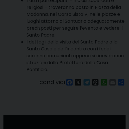
Tutti i partecipanti – inclusi sacerdoti e
religiosi – troveranno posto in Piazza della
Madonna, nel Corso Sisto V, nelle piazze e
luoghi attorno al Santuario adeguatamente
predisposti per seguire l’evento e vedere il
Santo Padre.
I dettagli della visita del Santo Padre alla
Santa Casa e dell’incontro con i fedeli
saranno comunicati appena si riceveranno
istruzioni dalla Prefettura della Casa
Pontificia.
condividi
Facebook
X
Telegram
Threads
WhatsAp
Email
Co