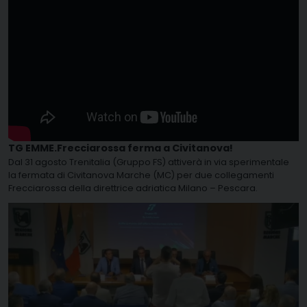
TG EMME.Frecciarossa ferma a Civitanova!
Dal 31 agosto Trenitalia (Gruppo FS) attiverà in via sperimentale
la fermata di Civitanova Marche (MC) per due collegamenti
Frecciarossa della direttrice adriatica Milano – Pescara.