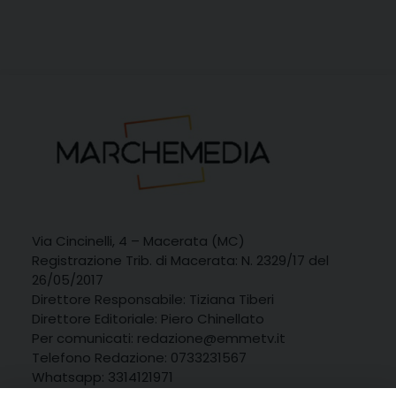
Via Cincinelli, 4 – Macerata (MC)
Registrazione Trib. di Macerata: N. 2329/17 del
26/05/2017
Direttore Responsabile: Tiziana Tiberi
Direttore Editoriale: Piero Chinellato
Per comunicati: redazione@emmetv.it
Telefono Redazione: 0733231567
Whatsapp: 3314121971