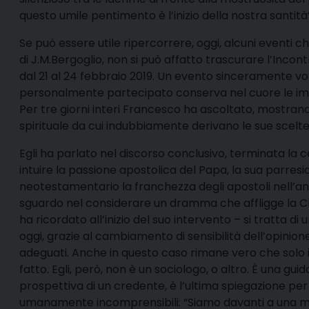
questo umile pentimento è l’inizio della nostra santità”
Se può essere utile ripercorrere, oggi, alcuni eventi
di J.M.Bergoglio, non si può affatto trascurare l’Incont
dal 21 al 24 febbraio 2019. Un evento sinceramente vol
personalmente partecipato conserva nel cuore le impr
Per tre giorni interi Francesco ha ascoltato, mostran
spirituale da cui indubbiamente derivano le sue scelte
Egli ha parlato nel discorso conclusivo, terminata la c
intuire la passione apostolica del Papa, la sua parres
neotestamentario la franchezza degli apostoli nell’an
sguardo nel considerare un dramma che affligge la C
ha ricordato all’inizio del suo intervento – si tratta d
oggi, grazie al cambiamento di sensibilità dell’opinion
adeguati. Anche in questo caso rimane vero che solo i
fatto. Egli, però, non è un sociologo, o altro. È una guid
prospettiva di un credente, è l’ultima spiegazione pe
umanamente incomprensibili: “Siamo davanti a una man