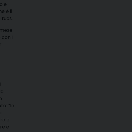
do e
e è il
 tuos.
o mese
 con i
r
l
la
o
to: “In
a
aro e
ure e