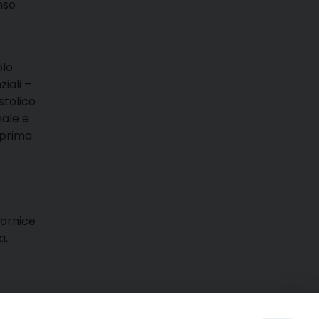
enso
olo
iali –
stolico
nale e
 prima
cornice
a,
rdinali