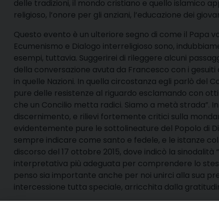
delle tradizioni, il mondo cristiano e quello islamico ap
religioso, l’onore per gli anziani, l’educazione dei giovan
Questo evento è un ulteriore segno di come il Papa vogl
Ecumenismo e Dialogo interreligioso sono, indubbiament
esempi, tuttavia. Suggerirei di rileggere alcuni passag
della conversazione avuta da Francesco con i gesuiti de
in quelle Nazioni. In quella circostanza egli parlò del
pure delle resistenze al riguardo esclamando con ottim
che un Concilio metta radici. Siamo a metà strada”. In
discernimento, e rilievi fortemente critici sulla mondani
evidentemente pure le sottolineature del Popolo di D
sempre indicare come santo e fedele, e le istanze col
discorso del 17 ottobre 2015, dove indicò la sinodalit
interpretativa più adeguata per comprendere lo stesso
penso sia importante anche per noi unirci alla sua pre
intercessione tutta speciale, arricchita dalla gratitudi
(