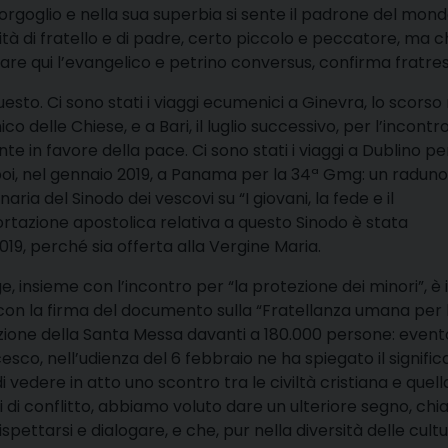
o orgoglio e nella sua superbia si sente il padrone del mon
ità di fratello e di padre, certo piccolo e peccatore, ma ch
are qui l’evangelico e petrino conversus, confirma fratres
esto. Ci sono stati i viaggi ecumenici a Ginevra, lo scors
o delle Chiese, e a Bari, il luglio successivo, per l’incontro
e in favore della pace. Ci sono stati i viaggi a Dublino pe
 poi, nel gennaio 2019, a Panama per la 34ª Gmg: un raduno
ia del Sinodo dei vescovi su “I giovani, la fede e il
rtazione apostolica relativa a questo Sinodo è stata
019, perché sia offerta alla Vergine Maria.
e, insieme con l’incontro per “la protezione dei minori”, è i
9, con la firma del documento sulla “Fratellanza umana per 
ione della Santa Messa davanti a 180.000 persone: event
sco, nell’udienza del 6 febbraio ne ha spiegato il significa
 vedere in atto uno scontro tra le civiltà cristiana e quell
i di conflitto, abbiamo voluto dare un ulteriore segno, chi
ispettarsi e dialogare, e che, pur nella diversità delle cult