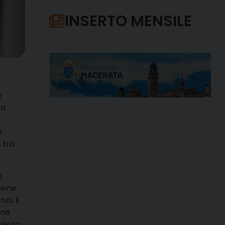
INSERTO MENSILE
e
sa
o
 tra
o
 bene
noi. E
ane
uesto,