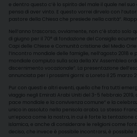
e dentro questo c’è lo spirito del male il quale nel su
pensa di aver vinto. E questo vorrei dirvelo con l’autor
pastore della Chiesa che presiede nella carità”. Riapp
Nell’anno trascorso, ovviamente, non c’è stato solo qu
di giugno per il 70° di fondazione del Consiglio ecumenic
Capi delle Chiese e Comunità cristiane del Medio Orient
l’Incontro mondiale delle famiglie, nell’agosto 2018 e
mondiale compiuto sulla scia della XV Assemblea ordinar
discernimento vocazionale”. La presentazione dell’eso
annunciata per i prossimi giorni: a Loreto il 25 marzo 2
Pur con questi e altri eventi, quello che fra tutti emerg
viaggio negli Emirati Arabi Uniti del 3-5 febbraio 201
pace mondiale e la convivenza comune” e la celebraz
unico in assoluto nella penisola araba. Lo stesso France
un’epoca come la nostra, in cui è forte la tentazione di
islamica, e anche di considerare le religioni come font
deciso, che invece è possibile incontrarsi, è possibile r