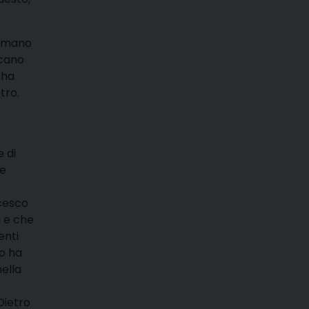
romano
icano
 ha
tro.
e di
ne
ncesco
à e che
enti
lo ha
nella
Dietro