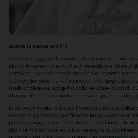
Marcello Semeraro (*)
C
omincia, oggi, per Francesco il settimo anno di serviz
biblica è numero di santità e di benedizione. Questa si
cattolica, invito a lodare il Signore e a ringraziarLo pe
autorevoli e paterne, di Francesco. Uno degli aspetti 
tradizionalmente suggerito dalla versione latina di Lc 
ritorno a Dio-conversione e ministero petrino, che og
Lo ha sottolineato lo stesso Francesco nella meditazi
scorso. “Il Signore sta purificando la sua Sposa e ci s
prendere oggi il capitolo 16 di Ezechiele. Questa la sto
alla fine, ma attraverso la tua vergogna, tu continuer
silenzioso tra le lacrime di fronte alla mostruosità de