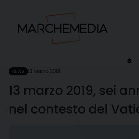
Skip
to
content
13 Marzo 2019
NEWS
13 marzo 2019, sei a
nel contesto del Vati