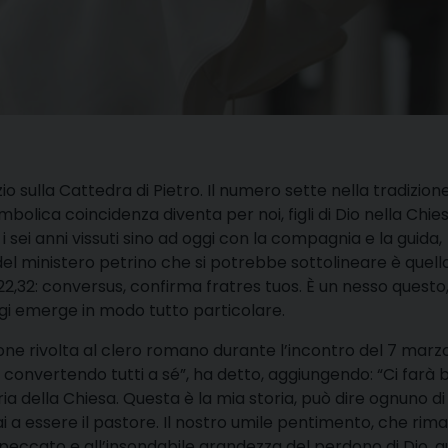
io sulla Cattedra di Pietro. Il numero sette nella tradizion
mbolica coincidenza diventa per noi, figli di Dio nella Chie
r i sei anni vissuti sino ad oggi con la compagnia e la guida,
del ministero petrino che si potrebbe sottolineare è quell
22,32: conversus, confirma fratres tuos. È un nesso questo,
gi emerge in modo tutto particolare.
one rivolta al clero romano durante l’incontro del 7 marz
ta convertendo tutti a sé”, ha detto, aggiungendo: “Ci farà
ria della Chiesa. Questa è la mia storia, può dire ognuno di 
ai a essere il pastore. Il nostro umile pentimento, che rim
l peccato e all’insondabile grandezza del perdono di Dio, q