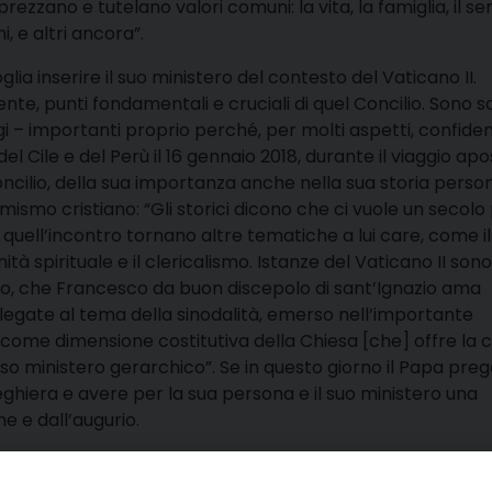
prezzano e tutelano valori comuni: la vita, la famiglia, il s
i, e altri ancora”.
ia inserire il suo ministero del contesto del Vaticano II.
e, punti fondamentali e cruciali di quel Concilio. Sono s
gi – importanti proprio perché, per molti aspetti, confidenz
l Cile e del Perù il 16 gennaio 2018, durante il viaggio apo
 Concilio, della sua importanza anche nella sua storia perso
ismo cristiano: “Gli storici dicono che ci vuole un secolo
 quell’incontro tornano altre tematiche a lui care, come il
tà spirituale e il clericalismo. Istanze del Vaticano II sono
io, che Francesco da buon discepolo di sant’Ignazio ama
legate al tema della sinodalità, emerso nell’importante
à “come dimensione costitutiva della Chiesa [che] offre la 
 ministero gerarchico”. Se in questo giorno il Papa preg
ghiera e avere per la sua persona e il suo ministero una
ne e dall’augurio.
*) vescovo di Albano – segretario del Consiglio dei ca