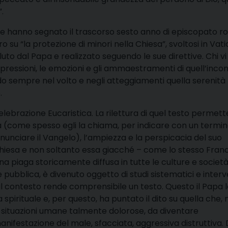
.
 che hanno segnato il trascorso sesto anno di episcopato 
ro su “la protezione di minori nella Chiesa”, svoltosi in Vat
uto dal Papa e realizzato seguendo le sue direttive. Chi vi
essioni, le emozioni e gli ammaestramenti di quell’incon
do sempre nel volto e negli atteggiamenti quella serenità
.
elebrazione Eucaristica. La rilettura di quel testo permett
ia (come spesso egli la chiama, per indicare con un termi
nunciare il Vangelo), l’ampiezza e la perspicacia del suo
hiesa e non soltanto essa giacché – come lo stesso Fra
i una piaga storicamente diffusa in tutte le culture e societ
e pubblica, è divenuto oggetto di studi sistematici e interv
l contesto rende comprensibile un testo. Questo il Papa 
a spirituale e, per questo, ha puntato il dito su quella che, 
r situazioni umane talmente dolorose, da diventare
ifestazione del male, sfacciata, aggressiva distruttiva. 