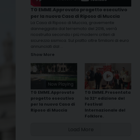
TG EMME.Approvato progetto esecutivo
per la nuova Casa di Riposo di Muccia
La Casa di Riposo di Muccia, gravemente
danneggiata dal terremoto del 2016, verrà
ricostruita secondo i più moderni criteri di
sicurezza sismica. Sul piatto oltre 5milioni di euro
annunciati dal
...
Show More
Now Playing
TG EMME.Approvato
TG EMME.Presentata
progetto esecutivo
la 32° edizione del
per la nuova Casa di
Festival
Riposo di Muccia
Internazionale del
Folklore.
Load More