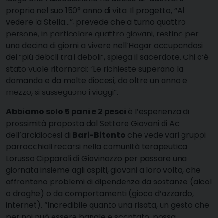
proprio nel suo 150° anno di vita. Il progetto, “Al
vedere la Stella…”, prevede che a turno quattro
persone, in particolare quattro giovani, restino per
una decina di giorni a vivere nell’Hogar occupandosi
dei “più deboli tra i deboli”, spiega il sacerdote. Chi c’è
stato vuole ritornarci: “Le richieste superano la
domanda e da molte diocesi, da oltre un anno e
mezzo, si susseguono i viaggi”.
Abbiamo solo 5 pani e 2 pesci
è l’esperienza di
prossimità proposta dal Settore Giovani di Ac
dell’arcidiocesi di
Bari-Bitonto
che vede vari gruppi
parrocchiali recarsi nella comunità terapeutica
Lorusso Cipparoli di Giovinazzo per passare una
giornata insieme agli ospiti, giovani a loro volta, che
affrontano problemi di dipendenza da sostanze (alcol
o droghe) o da comportamenti (gioco d’azzardo,
internet). “Incredibile quanto una risata, un gesto che
per noi può essere banale e scontato, possa