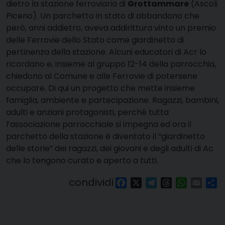
dietro la stazione ferroviaria di
Grottammare
(Ascoli
Piceno). Un parchetto in stato di abbandono che
però, anni addietro, aveva addirittura vinto un premio
delle Ferrovie dello Stato come giardinetto di
pertinenza della stazione. Alcuni educatori di Acr lo
ricordano e, insieme al gruppo 12-14 della parrocchia,
chiedono al Comune e alle Ferrovie di potersene
occupare. Di qui un progetto che mette insieme
famiglia, ambiente e partecipazione. Ragazzi, bambini,
adulti e anziani protagonisti, perché tutta
l’associazione parrocchiale si impegna ed ora il
parchetto della stazione è diventato il “giardinetto
delle storie” dei ragazzi, dei giovani e degli adulti di Ac
che lo tengono curato e aperto a tutti.
condividi
Facebook
X
Telegram
Threads
WhatsAp
Email
Co