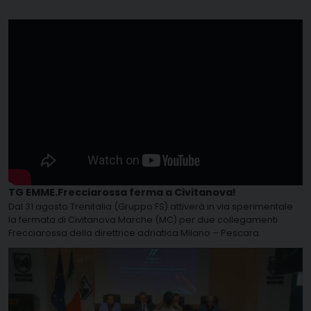
TG EMME.Frecciarossa ferma a Civitanova!
Dal 31 agosto Trenitalia (Gruppo FS) attiverà in via sperimentale
la fermata di Civitanova Marche (MC) per due collegamenti
Frecciarossa della direttrice adriatica Milano – Pescara.