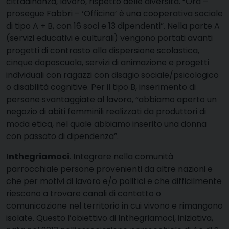
cittadinanza, lavoro, rispetto delle diversità. “Ora –
prosegue Fabbri – ‘Officina’ è una cooperativa sociale
di tipo A + B, con 16 soci e 13 dipendenti”. Nella parte A
(servizi educativi e culturali) vengono portati avanti
progetti di contrasto alla dispersione scolastica,
cinque doposcuola, servizi di animazione e progetti
individuali con ragazzi con disagio sociale/psicologico
o disabilità cognitive. Per il tipo B, inserimento di
persone svantaggiate al lavoro, “abbiamo aperto un
negozio di abiti femminili realizzati da produttori di
moda etica, nel quale abbiamo inserito una donna
con passato di dipendenza”.
Inthegriamoci
. Integrare nella comunità
parrocchiale persone provenienti da altre nazioni e
che per motivi di lavoro e/o politici e che difficilmente
riescono a trovare canali di contatto o
comunicazione nel territorio in cui vivono e rimangono
isolate. Questo l’obiettivo di Inthegriamoci, iniziativa,