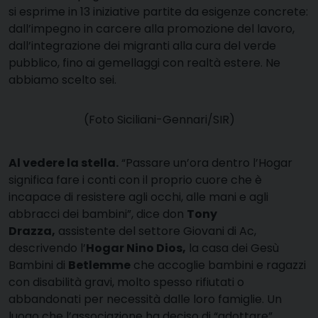
si esprime in 13 iniziative partite da esigenze concrete:
dall’impegno in carcere alla promozione del lavoro,
dall’integrazione dei migranti alla cura del verde
pubblico, fino ai gemellaggi con realtà estere. Ne
abbiamo scelto sei.
(Foto Siciliani-Gennari/SIR)
Al vedere la stella.
“Passare un’ora dentro l’Hogar
significa fare i conti con il proprio cuore che è
incapace di resistere agli occhi, alle mani e agli
abbracci dei bambini”, dice don
Tony
Drazza,
assistente del settore Giovani di Ac,
descrivendo l’
Hogar Nino Dios,
la casa dei Gesù
Bambini di
Betlemme
che accoglie bambini e ragazzi
con disabilità gravi, molto spesso rifiutati o
abbandonati per necessità dalle loro famiglie. Un
luogo che l’associazione ha deciso di “adottare”