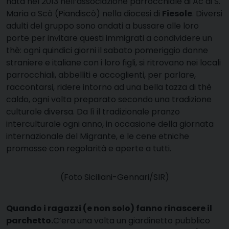
nata nel 2013 nell’associazione parrocchiale di Ac di S.
Maria a Scò (Piandiscò) nella diocesi di
Fiesole
. Diversi
adulti del gruppo sono andati a bussare alle loro
porte per invitare questi immigrati a condividere un
thè: ogni quindici giorni il sabato pomeriggio donne
straniere e italiane con i loro figli, si ritrovano nei locali
parrocchiali, abbelliti e accoglienti, per parlare,
raccontarsi, ridere intorno ad una bella tazza di thè
caldo, ogni volta preparato secondo una tradizione
culturale diversa. Da lì il tradizionale pranzo
interculturale ogni anno, in occasione della giornata
internazionale del Migrante, e le cene etniche
promosse con regolarità e aperte a tutti.
(Foto Siciliani-Gennari/SIR)
Quando i ragazzi (e non solo) fanno rinascere il
parchetto.
C’era una volta un giardinetto pubblico