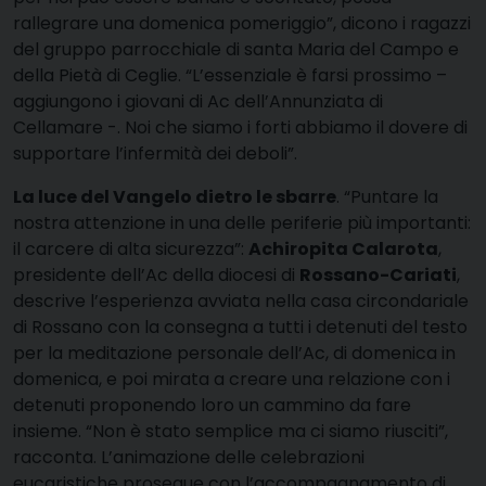
rallegrare una domenica pomeriggio”, dicono i ragazzi
del gruppo parrocchiale di santa Maria del Campo e
della Pietà di Ceglie. “L’essenziale è farsi prossimo –
aggiungono i giovani di Ac dell’Annunziata di
Cellamare -. Noi che siamo i forti abbiamo il dovere di
supportare l’infermità dei deboli”.
La luce del Vangelo dietro le sbarre
. “Puntare la
nostra attenzione in una delle periferie più importanti:
il carcere di alta sicurezza”:
Achiropita Calarota
,
presidente dell’Ac della diocesi di
Rossano-Cariati
,
descrive l’esperienza avviata nella casa circondariale
di Rossano con la consegna a tutti i detenuti del testo
per la meditazione personale dell’Ac, di domenica in
domenica, e poi mirata a creare una relazione con i
detenuti proponendo loro un cammino da fare
insieme. “Non è stato semplice ma ci siamo riusciti”,
racconta. L’animazione delle celebrazioni
eucaristiche prosegue con l’accompagnamento di