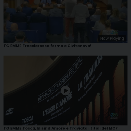
Now Playing
TG EMME.Frecciarossa ferma a Civitanova!
TG EMME.Tosca, Elisir d'Amore e Traviata i titoli del MOF