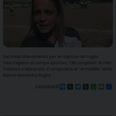
Secondo allenamento per le ragazze del rugby
marchigiano al campo sportivo “Elia Longarini” di Villa
Potenza a Macerata. Protagoniste le “armadille” della
Banca Macerata Rugby
condividi
Facebook
X
Telegram
Threads
WhatsAp
Email
Co