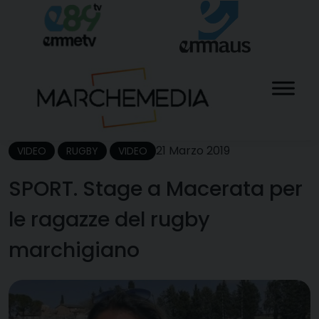
Skip
to
content
21 Marzo 2019
VIDEO
RUGBY
VIDEO
SPORT. Stage a Macerata per
le ragazze del rugby
marchigiano