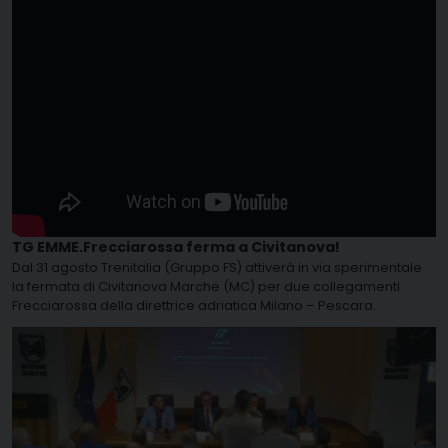
TG EMME.Frecciarossa ferma a Civitanova!
Dal 31 agosto Trenitalia (Gruppo FS) attiverà in via sperimentale
la fermata di Civitanova Marche (MC) per due collegamenti
Frecciarossa della direttrice adriatica Milano – Pescara.