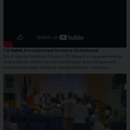
TG EMME.Frecciarossa ferma a Civitanova!
Dal 31 agosto Trenitalia (Gruppo FS) attiverà in via sperimentale
la fermata di Civitanova Marche (MC) per due collegamenti
Frecciarossa della direttrice adriatica Milano – Pescara.