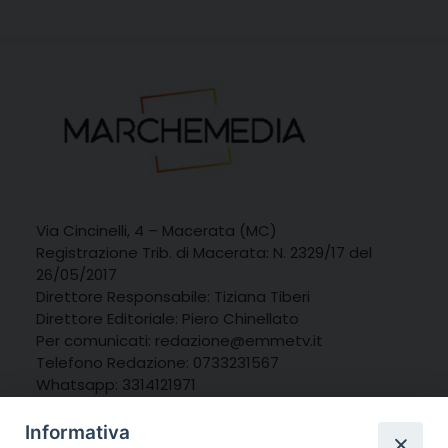
Via Cincinelli, 4 – Macerata (MC)
Registrazione Trib. di Macerata: N. 2329/17 del
26/05/2017
Direttore Responsabile: Tiziana Tiberi
Direttore Editoriale: Piero Chinellato
Per comunicati: redazione@emmetv.it
Telefono Redazione: 0733231567
Whatsapp: 3314121971
Informativa