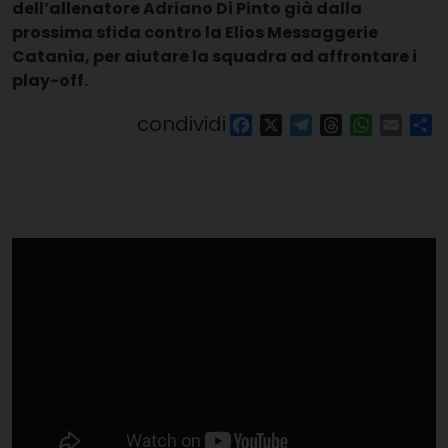
dell’allenatore Adriano Di Pinto già dalla
prossima sfida contro la Elios Messaggerie
Catania, per aiutare la squadra ad affrontare i
play-off.
condividi
Facebook
X
Telegram
Threads
WhatsAp
Email
Co