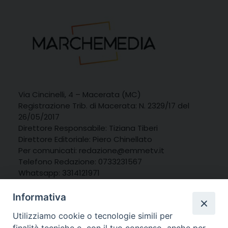
Via Cincinelli, 4 – Macerata (MC)
Registrazione Trib. di Macerata: N. 2329/17 del
26/05/2017
Direttore Responsabile: Tiziana Tiberi
Direttore Editoriale: Piero Chinellato
Per comunicati: redazione@emmetv.it
Telefono Redazione: 0733231567
Whatsapp: 3314121971
Informativa
Utilizziamo cookie o tecnologie simili per