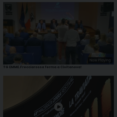
Now Playing
TG EMME.Frecciarossa ferma a Civitanova!