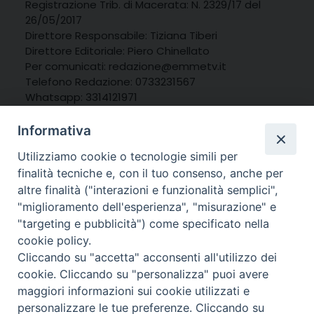
Registrazione Trib. di Macerata: N. 2329/17 del
26/05/2017
Direttore Responsabile: Tiziana Tiberi
Direttore Editoriale: Piero Chinellato
Per comunicati: redazione@emmetv.it
Telefono Redazione: 0733231567
Whatsapp: 3314121971
Informativa
Utilizziamo cookie o tecnologie simili per
finalità tecniche e, con il tuo consenso, anche per
altre finalità ("interazioni e funzionalità semplici",
"miglioramento dell'esperienza", "misurazione" e
"targeting e pubblicità") come specificato nella
cookie policy.
Cliccando su "accetta" acconsenti all'utilizzo dei
cookie. Cliccando su "personalizza" puoi avere
maggiori informazioni sui cookie utilizzati e
personalizzare le tue preferenze. Cliccando su