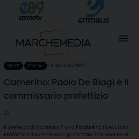
Skip
to
content
2 Febbraio 2022
NEWS
SOCIAL
Camerino: Paolo De Biagi è il
commissario prefettizio
I
l prefetto di Macerata Flavio Ferdani ha ricevuto in
Prefettura il commissario prefettizio del Comune di