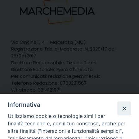
Via Cincinelli, 4 – Macerata (MC)
Registrazione Trib. di Macerata: N. 2329/17 del
26/05/2017
Direttore Responsabile: Tiziana Tiberi
Direttore Editoriale: Piero Chinellato
Per comunicati: redazione@emmetv.it
Telefono Redazione: 0733231567
Whatsapp: 3314121971
Informativa
Utilizziamo cookie o tecnologie simili per
finalità tecniche e, con il tuo consenso, anche per
altre finalità ("interazioni e funzionalità semplici",
"miglioramento dell'esperienza", "misurazione" e