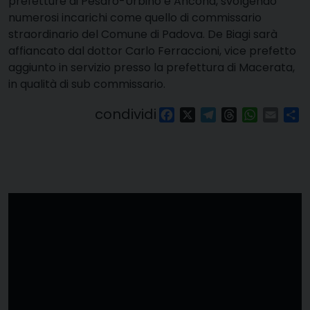
prefetture di Pesaro-Urbino e Ancona, svolgendo
numerosi incarichi come quello di commissario
straordinario del Comune di Padova. De Biagi sarà
affiancato dal dottor Carlo Ferraccioni, vice prefetto
aggiunto in servizio presso la prefettura di Macerata,
in qualità di sub commissario.
condividi
Facebook
X
Telegram
Threads
WhatsAp
Email
Co