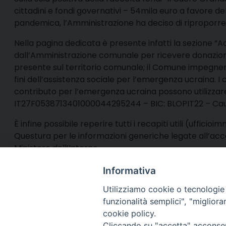
cittadini e fondi governativi – 54mila euro a favore
pandemica, l’Amministrazione ha deciso di riproporre l
Nella pagina dedicata è presente infatti la sezione “
dall’Amministrazione comunale per ricevere donazioni a
presente sul territorio comunale; il Comune impegnerà
fini dell’assistenza sociale per l’emergenza ucraina. I c
contributo per l’emergenza ucraina possono utilizzar
IT27F0538713401000044295244 – BIC: BLOPIT22 – Cau
È infine possibile reperire tutti i recapiti utili (uff
Questura per le informazioni generiche legate all’ac
Ministero dell’Interno.
Informativa
Utilizziamo cookie o tecnologie s
funzionalità semplici", "miglior
cookie policy.
Via Cincine
Registrazio
Cliccando su "accetta" acconsent