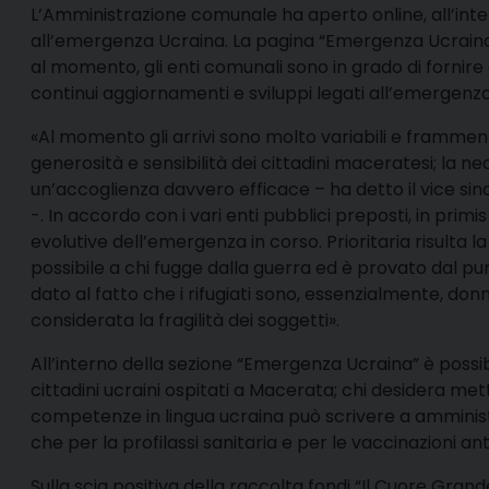
L’
Amministrazione comunale ha aperto online, all’inte
all’emergenza Ucraina. La pagina “Emergenza Ucraina” ra
al momento, gli enti comunali sono in grado di fornire a
continui aggiornamenti e sviluppi legati all’emergenza
«Al momento gli arrivi sono molto variabili e framment
generosità e sensibilità dei cittadini maceratesi; la n
un’accoglienza davvero efficace – ha detto il vice si
-. In accordo con i vari enti pubblici preposti, in prim
evolutive dell’emergenza in corso. Prioritaria risulta la m
possibile a chi fugge dalla guerra ed è provato dal punt
dato al fatto che i rifugiati sono, essenzialmente, d
considerata la fragilità dei soggetti».
All’interno della sezione “Emergenza Ucraina” è possibi
cittadini ucraini ospitati a Macerata; chi desidera met
competenze in lingua ucraina può scrivere a amminist
che per la profilassi sanitaria e per le vaccinazioni an
Sulla scia positiva della raccolta fondi “Il Cuore Gra