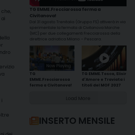
TG EMME.Frecciarossa ferma a
 che,
Civitanova!
 ai
Dal 31 agosto Trenitalia (Gruppo FS) attiverà in via
sperimentale la fermata di Civitanova Marche
(MC) per due collegamenti Frecciarossa della
della
direttrice adriatica Milano – Pescara.
er
andro
Now Playing
ervizio
 va
TG
TG EMME.Tosca, Elisir
EMME.Frecciarossa
d'Amore e Traviata i
ferma a Civitanova!
titoli del MOF 2027
Load More
 i
ltre
INSERTO MENSILE
ni dei