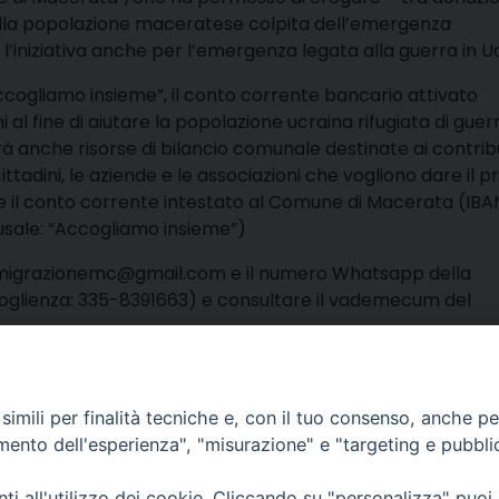
 della popolazione maceratese colpita dell’emergenza
’iniziativa anche per l’emergenza legata alla guerra in U
Accogliamo insieme”, il conto corrente bancario attivato
l fine di aiutare la popolazione ucraina rifugiata di guer
 anche risorse di bilancio comunale destinate ai contribu
ittadini, le aziende e le associazioni che vogliono dare il p
e il conto corrente intestato al Comune di Macerata (IBA
sale: “Accogliamo insieme”)
icioimmigrazionemc@gmail.com e il numero
Whatsapp della
coglienza: 335-8391663) e consultare il vademecum del
condividi
Facebook
X
Telegra
Thre
W
imili per finalità tecniche e, con il tuo consenso, anche per 
amento dell'esperienza", "misurazione" e "targeting e pubbli
lli, 4 – Macerata (MC)
ne Trib. di Macerata: N. 2329/17 del 26/05/2017
i all'utilizzo dei cookie. Cliccando su "personalizza" puoi