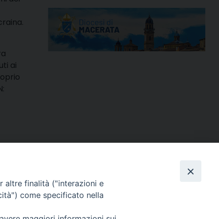
craina.
ra
ti ai
roprio
N:
m
ads
hatsApp
Email
Condividi
altre finalità ("interazioni e
cità") come specificato nella
 avere maggiori informazioni sui