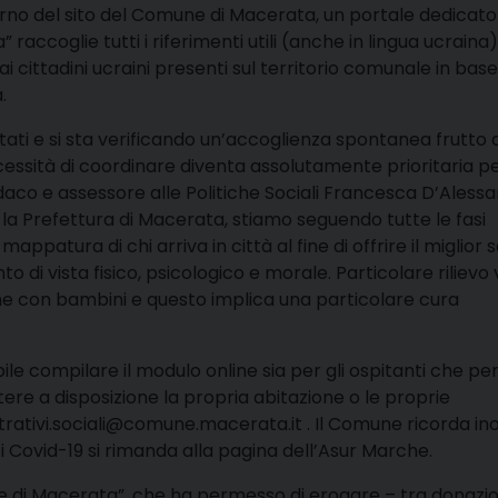
rno del sito del Comune di Macerata, un portale dedicato
ccoglie tutti i riferimenti utili (anche in lingua ucraina)
i cittadini ucraini presenti sul territorio comunale in base
.
ati e si sta verificando un’accoglienza spontanea frutto 
ecessità di coordinare diventa assolutamente prioritaria p
ndaco e assessore alle Politiche Sociali Francesca D’Aless
is la Prefettura di Macerata, stiamo seguendo tutte le fasi
appatura di chi arriva in città al fine di offrire il miglior s
o di vista fisico, psicologico e morale. Particolare rilievo
onne con bambini e questo implica una particolare cura
le compilare il modulo online sia per gli ospitanti che per
tere a disposizione la propria abitazione o le proprie
rativi.sociali@comune.macerata.it . Il Comune ricorda ino
ti Covid-19 si rimanda alla pagina dell’Asur Marche.
nde di Macerata”, che ha permesso di erogare – tra donazio