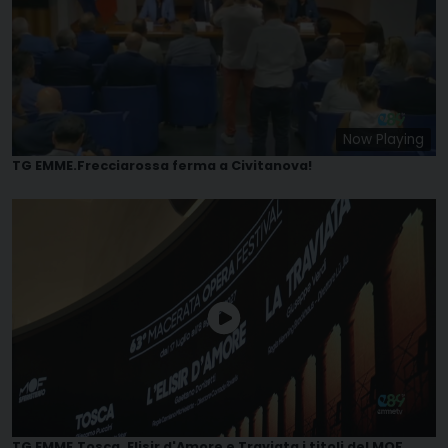
Now Playing
TG EMME.Frecciarossa ferma a Civitanova!
TG EMME.Tosca, Elisir d'Amore e Traviata i titoli del MOF