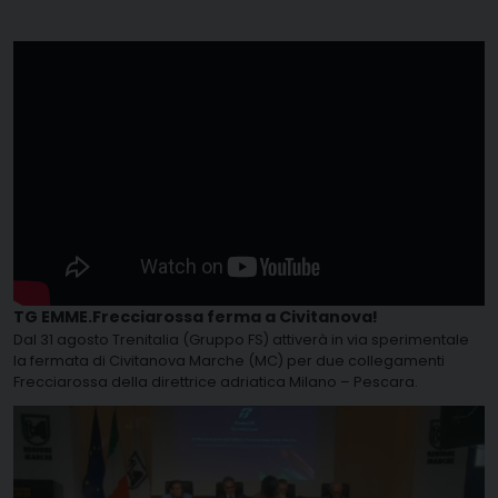
TG EMME.Frecciarossa ferma a Civitanova!
Dal 31 agosto Trenitalia (Gruppo FS) attiverà in via sperimentale
la fermata di Civitanova Marche (MC) per due collegamenti
Frecciarossa della direttrice adriatica Milano – Pescara.