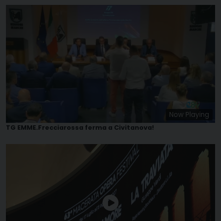
Now Playing
TG EMME.Frecciarossa ferma a Civitanova!