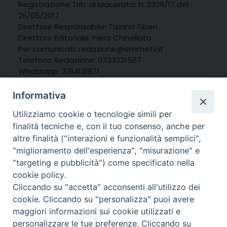
Registrazione Trib. di Macerata: N. 2329/17 del
26/05/2017
Direttore Responsabile: Tiziana Tiberi
Direttore Editoriale: Piero Chinellato
Per comunicati: redazione@emmetv.it
Telefono Redazione: 0733231567
Whatsapp: 3314121971
Informativa
Utilizziamo cookie o tecnologie simili per
finalità tecniche e, con il tuo consenso, anche per
altre finalità ("interazioni e funzionalità semplici",
"miglioramento dell'esperienza", "misurazione" e
"targeting e pubblicità") come specificato nella
cookie policy.
Cliccando su "accetta" acconsenti all'utilizzo dei
cookie. Cliccando su "personalizza" puoi avere
maggiori informazioni sui cookie utilizzati e
personalizzare le tue preferenze. Cliccando su