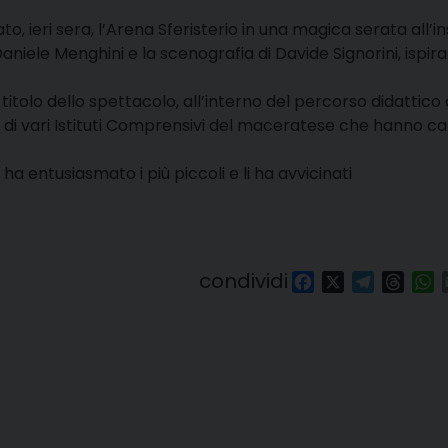
to, ieri sera, l’Arena Sferisterio in una magica serata all’
aniele Menghini e la scenografia di Davide Signorini, ispira
 titolo dello spettacolo, all’interno del percorso didattico 
 di vari Istituti Comprensivi del maceratese che hanno c
 entusiasmato i più piccoli e li ha avvicinati
condividi
Facebook
X
Telegra
Thre
W