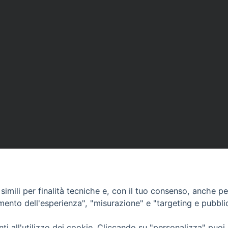
imili per finalità tecniche e, con il tuo consenso, anche per 
amento dell'esperienza", "misurazione" e "targeting e pubbli
lli, 4 – Macerata (MC)
ne Trib. di Macerata: N. 2329/17 del 26/05/2017
i all'utilizzo dei cookie. Cliccando su "personalizza" puoi