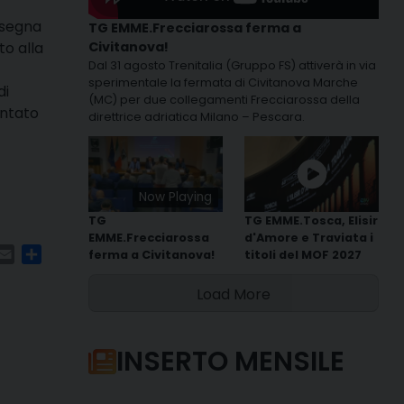
insegna
TG EMME.Frecciarossa ferma a
to alla
Civitanova!
Dal 31 agosto Trenitalia (Gruppo FS) attiverà in via
sperimentale la fermata di Civitanova Marche
di
(MC) per due collegamenti Frecciarossa della
antato
direttrice adriatica Milano – Pescara.
Now Playing
TG
TG EMME.Tosca, Elisir
EMME.Frecciarossa
d'Amore e Traviata i
m
ads
hatsApp
Email
Condividi
ferma a Civitanova!
titoli del MOF 2027
Load More
INSERTO MENSILE