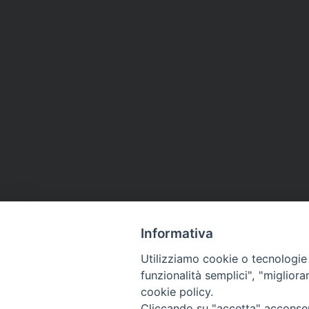
Informativa
Utilizziamo cookie o tecnologie s
funzionalità semplici", "miglior
cookie policy.
Via Cincine
Registrazio
Cliccando su "accetta" acconsent