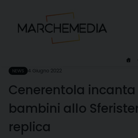
Skip
to
content
4 Giugno 2022
NEWS
Cenerentola incanta 
bambini allo Sferiste
replica