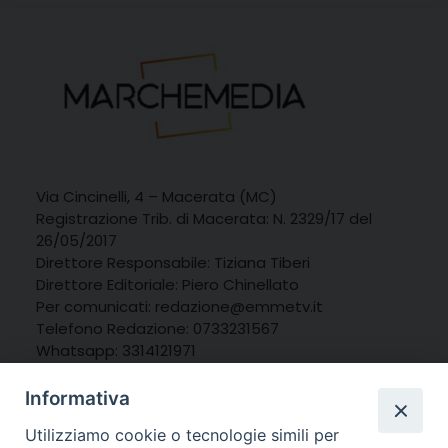
Via Cincinelli, 4 – Macerata (MC)
Registrazione Trib. di Macerata: N. 2329/17 del
26/05/2017
Direttore Responsabile: Tiziana Tiberi
Direttore Editoriale: Piero Chinellato
Per comunicati: redazione@emmetv.it
Telefono Redazione: 0733231567
Whatsapp: 3314121971
Informativa
Utilizziamo cookie o tecnologie simili per