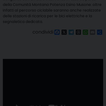
della Comunità Montana Potenza Esino Musone: oltre
infatti al percorso ciclabile saranno anche realizzate
delle stazioni di ricarica per le bici elettriche e la
segnaletica dedicata.
condividi
Facebook
X
Telegram
Threads
WhatsAp
Email
Co