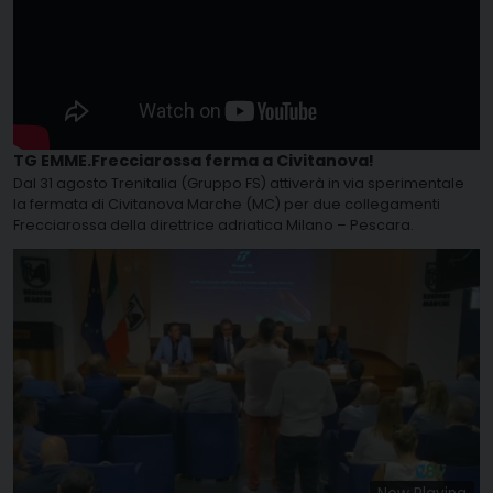
TG EMME.Frecciarossa ferma a Civitanova!
Dal 31 agosto Trenitalia (Gruppo FS) attiverà in via sperimentale
la fermata di Civitanova Marche (MC) per due collegamenti
Frecciarossa della direttrice adriatica Milano – Pescara.