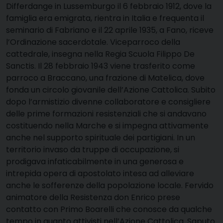
Differdange in Lussemburgo il 6 febbraio 1912, dove la
famiglia era emigrata, rientra in Italia e frequenta il
seminario di Fabriano e il 22 aprile 1935, a Fano, riceve
l’Ordinazione sacerdotale. Viceparroco della
cattedrale, insegna nella Regia Scuola Filippo De
Sanctis. Il 28 febbraio 1943 viene trasferito come
parroco a Braccano, una frazione di Matelica, dove
fonda un circolo giovanile dell’Azione Cattolica. Subito
dopo l’armistizio divenne collaboratore e consigliere
delle prime formazioni resistenziali che si andavano
costituendo nella Marche e si impegna attivamente
anche nel supporto spirituale dei partigiani. In un
territorio invaso da truppe di occupazione, si
prodigava infaticabilmente in una generosa e
intrepida opera di apostolato intesa ad alleviare
anche le sofferenze della popolazione locale. Fervido
animatore della Resistenza don Enrico prese
contatto con Primo Boarelli che conosce da qualche
tempo in quanto attivisti nell’Azione Cattolica. Saputo