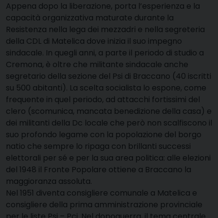
Appena dopo la liberazione, porta l’esperienza e la
capacità organizzativa maturate durante la
Resistenza nella lega dei mezzadri e nella segreteria
della CDL di Matelica dove inizia il suo impegno
sindacale. In quegli anni, a parte il periodo di studio a
Cremona, è oltre che militante sindacale anche
segretario della sezione del Psi di Braccano (40 iscritti
su 500 abitanti). La scelta socialista lo espone, come
frequente in quel periodo, ad attacchi fortissimi del
clero (scomunica, mancata benedizione della casa) e
dei militanti della Dc locale che però non scalfiscono il
suo profondo legame con la popolazione del borgo
natio che sempre lo ripaga con brillanti successi
elettorali per sé e per la sua area politica: alle elezioni
del 1948 il Fronte Popolare ottiene a Braccano la
maggioranza assoluta.
Nel 1951 diventa consigliere comunale a Matelica e
consigliere della prima amministrazione provinciale
per le liste Psi – Pci. Nel dopoguerra, il tema centrale