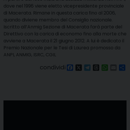
dove nel 1996 viene eletto vicepresidente provinciale
di Macerata. Rimane in questa carica fino al 2006,
quando diviene membro del Consiglio nazionale.
Iscritto all’Anmig Sezione di Macerata farà parte del
Direttivo con la carica di economo fino alla morte che
avviene a Macerata il 21 giugno 2012. A lui è dedicato il
Premio Nazionale per le Tesi di Laurea promosso da
ANPI, ANMIG, ISRC, CGIL
condividi
Facebook
X
Telegram
Threads
WhatsAp
Email
Co