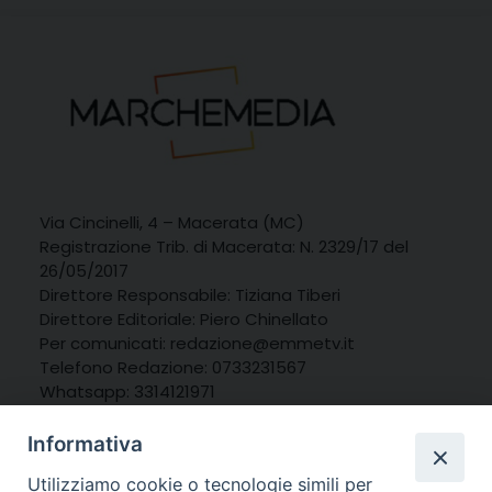
Via Cincinelli, 4 – Macerata (MC)
Registrazione Trib. di Macerata: N. 2329/17 del
26/05/2017
Direttore Responsabile: Tiziana Tiberi
Direttore Editoriale: Piero Chinellato
Per comunicati: redazione@emmetv.it
Telefono Redazione: 0733231567
Whatsapp: 3314121971
Informativa
Utilizziamo cookie o tecnologie simili per