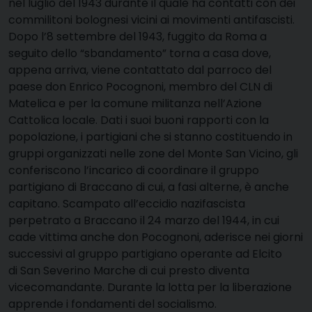
nel luglio del 1943 durante il quale ha contatti con dei
commilitoni bolognesi vicini ai movimenti antifascisti.
Dopo l’8 settembre del 1943, fuggito da Roma a
seguito dello “sbandamento” torna a casa dove,
appena arriva, viene contattato dal parroco del
paese don Enrico Pocognoni, membro del CLN di
Matelica e per la comune militanza nell’Azione
Cattolica locale. Dati i suoi buoni rapporti con la
popolazione, i partigiani che si stanno costituendo in
gruppi organizzati nelle zone del Monte San Vicino, gli
conferiscono l’incarico di coordinare il gruppo
partigiano di Braccano di cui, a fasi alterne, è anche
capitano. Scampato all’eccidio nazifascista
perpetrato a Braccano il 24 marzo del 1944, in cui
cade vittima anche don Pocognoni, aderisce nei giorni
successivi al gruppo partigiano operante ad Elcito
di San Severino Marche di cui presto diventa
vicecomandante. Durante la lotta per la liberazione
apprende i fondamenti del socialismo.