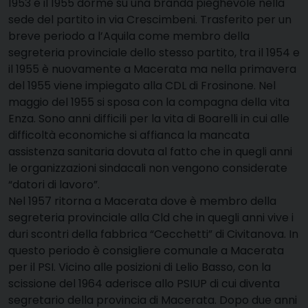
1953 e il 1955 dorme su una branda pieghevole nella
sede del partito in via Crescimbeni. Trasferito per un
breve periodo a l’Aquila come membro della
segreteria provinciale dello stesso partito, tra il 1954 e
il 1955 è nuovamente a Macerata ma nella primavera
del 1955 viene impiegato alla CDL di Frosinone. Nel
maggio del 1955 si sposa con la compagna della vita
Enza. Sono anni difficili per la vita di Boarelli in cui alle
difficoltà economiche si affianca la mancata
assistenza sanitaria dovuta al fatto che in quegli anni
le organizzazioni sindacali non vengono considerate
“datori di lavoro”.
Nel 1957 ritorna a Macerata dove è membro della
segreteria provinciale alla Cld che in quegli anni vive i
duri scontri della fabbrica “Cecchetti” di Civitanova. In
questo periodo è consigliere comunale a Macerata
per il PSI. Vicino alle posizioni di Lelio Basso, con la
scissione del 1964 aderisce allo PSIUP di cui diventa
segretario della provincia di Macerata. Dopo due anni