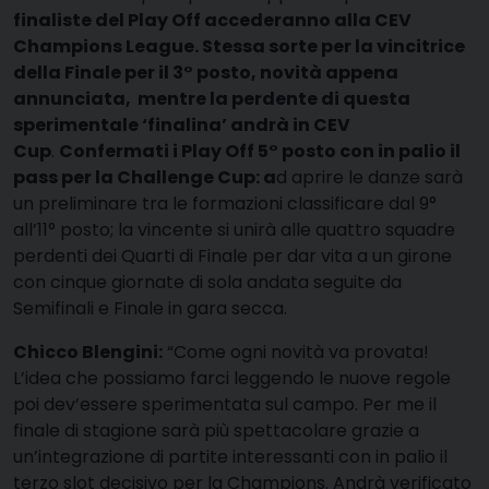
finaliste del Play Off accederanno alla CEV
Champions League. Stessa sorte per la vincitrice
della Finale per il 3° posto, novità appena
annunciata, mentre la perdente di questa
sperimentale ‘finalina’ andrà in CEV
Cup
.
Confermati i Play Off 5° posto
con in palio il
pass per la Challenge Cup: a
d aprire le danze sarà
un preliminare tra le formazioni classificare dal 9°
all’11° posto; la vincente si unirà alle quattro squadre
perdenti dei Quarti di Finale per dar vita a un girone
con cinque giornate di sola andata seguite da
Semifinali e Finale in gara secca.
Chicco Blengini:
“Come ogni novità va provata!
L’idea che possiamo farci leggendo le nuove regole
poi dev’essere sperimentata sul campo. Per me il
finale di stagione sarà più spettacolare grazie a
un’integrazione di partite interessanti con in palio il
terzo slot decisivo per la Champions. Andrà verificato