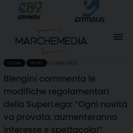
Skip
to
content
13 Luglio 2022
SOCIAL
SPORT
Blengini commenta le
modifiche regolamentari
della SuperLega: “Ogni novità
va provata, aumenteranno
interesse e spettacolo!”