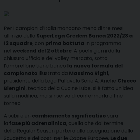
Per i campioni d’Italia mancano meno di tre mesi
all’inizio della
SuperLega Credem Banca 2022/23 a
12 squadre
, con
prima battuta
in programma
nel
weekend del 2 ottobre
. A pochi giorni dalla
chiusura ufficiale del volley mercato, sotto
l’ombrellone tiene banco
la nuova formula del
campionato
illustrata da
Massimo Righi
,
presidente della Lega Pallavolo Serie A. Anche
Chicco
Blengini
, tecnico della Cucine Lube, si è fatto un’idea
sulla modifica, ma si riserva di confermarla a fine
torneo.
A subire un
cambiamento significativo
sarà
la
fase più adrenalinica
, quella che dal termine
della Regular Season porterà alla assegnazione dello
Scudetto e dei posti per le Coppe Europee.
Le due