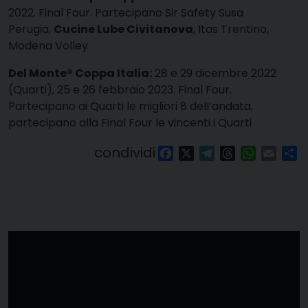
2022. Final Four. Partecipano Sir Safety Susa
Perugia,
Cucine Lube Civitanova
, Itas Trentino,
Modena Volley
Del Monte® Coppa Italia:
28 e 29 dicembre 2022
(Quarti), 25 e 26 febbraio 2023. Final Four.
Partecipano ai Quarti le migliori 8 dell’andata,
partecipano alla Final Four le vincenti i Quarti
condividi
Facebook
X
Telegram
Threads
WhatsAp
Email
Co