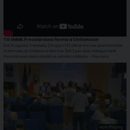
TG EMME.Frecciarossa ferma a Civitanova!
Dal 31 agosto Trenitalia (Gruppo FS) attiverà in via sperimentale
la fermata di Civitanova Marche (MC) per due collegamenti
Frecciarossa della direttrice adriatica Milano – Pescara.
Now Playing