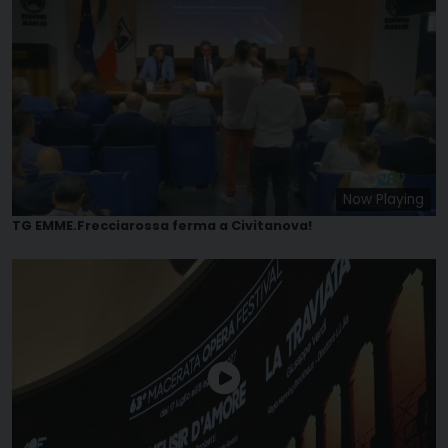
Now Playing
TG EMME.Frecciarossa ferma a Civitanova!