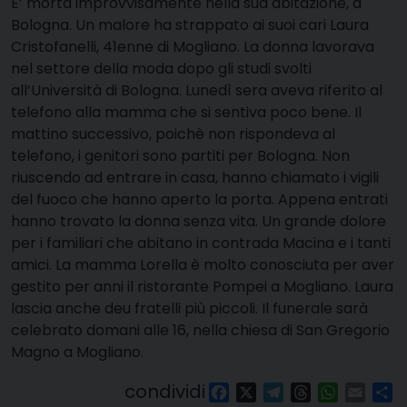
E’ morta improvvisamente nella sua abitazione, a
Bologna. Un malore ha strappato ai suoi cari Laura
Cristofanelli, 41enne di Mogliano. La donna lavorava
nel settore della moda dopo gli studi svolti
all’Università di Bologna. Lunedì sera aveva riferito al
telefono alla mamma che si sentiva poco bene. Il
mattino successivo, poichè non rispondeva al
telefono, i genitori sono partiti per Bologna. Non
riuscendo ad entrare in casa, hanno chiamato i vigili
del fuoco che hanno aperto la porta. Appena entrati
hanno trovato la donna senza vita. Un grande dolore
per i familiari che abitano in contrada Macina e i tanti
amici. La mamma Lorella è molto conosciuta per aver
gestito per anni il ristorante Pompei a Mogliano. Laura
lascia anche deu fratelli più piccoli. Il funerale sarà
celebrato domani alle 16, nella chiesa di San Gregorio
Magno a Mogliano.
condividi
Facebook
X
Telegram
Threads
WhatsAp
Email
Co