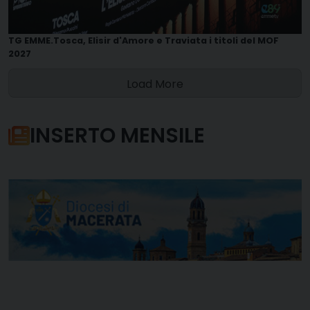
TG EMME.Tosca, Elisir d'Amore e Traviata i titoli del MOF
2027
Load More
INSERTO MENSILE