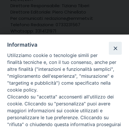
Direttore Responsabile: Tiziana Tiberi
Direttore Editoriale: Piero Chinellato
Per comunicati: redazione@emmetv.it
Telefono Redazione: 0733231567
Whatsapp: 3314121971
Informativa
Utilizziamo cookie o tecnologie simili per
finalità tecniche e, con il tuo consenso, anche per
altre finalità ("interazioni e funzionalità semplici",
"miglioramento dell'esperienza", "misurazione" e
"targeting e pubblicità") come specificato nella
cookie policy.
Cliccando su "accetta" acconsenti all'utilizzo dei
cookie. Cliccando su "personalizza" puoi avere
maggiori informazioni sui cookie utilizzati e
personalizzare le tue preferenze. Cliccando su
© 2025 MarcheMedia s.c. – Via Cincinelli 4 – 62100
"rifiuta" o chiudendo questa informativa proseguirai
Macerata