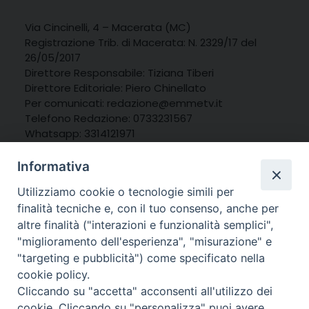
Via Cincinelli, 4 – Macerata (MC)
Registrazione Trib. di Macerata: N. 2329/17 del
26/05/2017
Direttore Responsabile: Tiziana Tiberi
Direttore Editoriale: Piero Chinellato
Per comunicati: redazione@emmetv.it
Telefono Redazione: 0733231567
Whatsapp: 3314121971
Informativa
Utilizziamo cookie o tecnologie simili per
finalità tecniche e, con il tuo consenso, anche per
altre finalità ("interazioni e funzionalità semplici",
"miglioramento dell'esperienza", "misurazione" e
"targeting e pubblicità") come specificato nella
cookie policy.
Cliccando su "accetta" acconsenti all'utilizzo dei
cookie. Cliccando su "personalizza" puoi avere