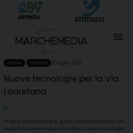
Skip
to
content
21 Luglio 2022
SOCIAL
SOCIETÀ
Nuove tecnologie per la Via
Lauretana
V
i siete mai imbattuti in quelle strane macchine con
mega fotocamere sopra il tettino, ovvero le Google