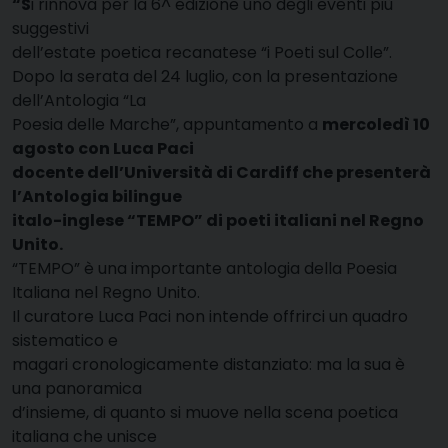
“S
i rinnova per la 6^ edizione uno degli eventi più
suggestivi
dell’estate poetica recanatese “i Poeti sul Colle”.
Dopo la serata del 24 luglio, con la presentazione
dell’Antologia “La
Poesia delle Marche”, appuntamento a
mercoledì 10
agosto con Luca Paci
docente dell’Università di Cardiff che presenterà
l’Antologia bilingue
italo-inglese “TEMPO” di poeti italiani nel Regno
Unito.
“TEMPO” è una importante antologia della Poesia
Italiana nel Regno Unito.
Il curatore Luca Paci non intende offrirci un quadro
sistematico e
magari cronologicamente distanziato: ma la sua è
una panoramica
d’insieme, di quanto si muove nella scena poetica
italiana che unisce