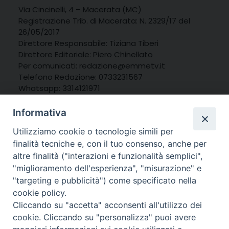
Via Cincinelli, 4 – Macerata (MC)
Registrazione Trib. di Macerata: N. 2329/17 del
26/05/2017
Direttore Responsabile: Tiziana Tiberi
Direttore Editoriale: Piero Chinellato
Per comunicati: redazione@emmetv.it
Telefono Redazione: 0733231567
Whatsapp: 3314121971
Informativa
Utilizziamo cookie o tecnologie simili per
finalità tecniche e, con il tuo consenso, anche per
altre finalità ("interazioni e funzionalità semplici",
"miglioramento dell'esperienza", "misurazione" e
"targeting e pubblicità") come specificato nella
cookie policy.
Cliccando su "accetta" acconsenti all'utilizzo dei
cookie. Cliccando su "personalizza" puoi avere