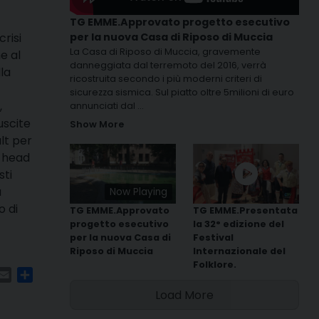
TG EMME.Approvato progetto esecutivo
risi
per la nuova Casa di Riposo di Muccia
La Casa di Riposo di Muccia, gravemente
e al
danneggiata dal terremoto del 2016, verrà
la
ricostruita secondo i più moderni criteri di
sicurezza sismica. Sul piatto oltre 5milioni di euro
,
annunciati dal
...
uscite
Show More
lt per
, head
sti
a
Now Playing
o di
TG EMME.Approvato
TG EMME.Presentata
progetto esecutivo
la 32° edizione del
per la nuova Casa di
Festival
Riposo di Muccia
Internazionale del
Folklore.
m
ads
hatsApp
Email
Condividi
Load More