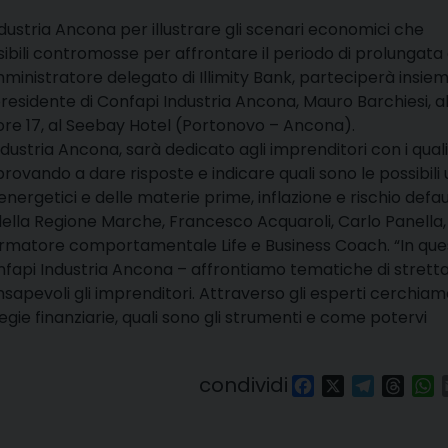
dustria Ancona per illustrare gli scenari economici che
bili contromosse per affrontare il periodo di prolungata c
mministratore delegato di Illimity Bank, parteciperà insiem
presidente di Confapi Industria Ancona, Mauro Barchiesi, al
ore 17, al Seebay Hotel (Portonovo – Ancona).
dustria Ancona, sarà dedicato agli imprenditori con i quali
, provando a dare risposte e indicare quali sono le possibili 
ergetici e delle materie prime, inflazione e rischio defau
 della Regione Marche, Francesco Acquaroli, Carlo Panella
 formatore comportamentale Life e Business Coach. “In que
nfapi Industria Ancona – affrontiamo tematiche di strett
apevoli gli imprenditori. Attraverso gli esperti cerchiam
tegie finanziarie, quali sono gli strumenti e come potervi
condividi
Facebook
X
Telegra
Thre
W