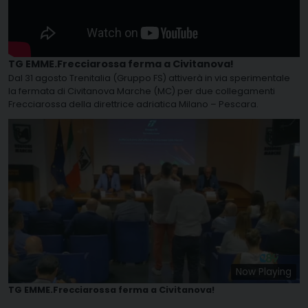
TG EMME.Frecciarossa ferma a Civitanova!
Dal 31 agosto Trenitalia (Gruppo FS) attiverà in via sperimentale
la fermata di Civitanova Marche (MC) per due collegamenti
Frecciarossa della direttrice adriatica Milano – Pescara.
Now Playing
TG EMME.Frecciarossa ferma a Civitanova!