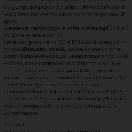
più giovani del gruppo di esprimersi in un contesto di
livello assoluto, vivendo due straordinarie giornate di
sport.
Scendendo nel dettaglio, è
Sofia Stollavagli
( junior)
ad aprire le danze con un
bel quarto posto nei m. 100 in 12”23, poi è’ scesa poi in
campo
Elisabetta Vandi,
reduce da una brillante
partecipazione ai Giochi del Mediterraneo under 23 di
Pescara, dove è stata oro nella staffetta 4 x 400 e
argento individuale dei 400 piani. In Sicilia la forte
velocista avisina ha dominato i 200 e i 400 m. in 24”04
e e 54”36, portando anche un contributo
fondamentale alla staffetta 4 x 400 vinta in 3’53”06
con Meskerem Paparello in prima frazione, Eleonora
Vandi in seconda e Chiara Menotti in terza e lei in
ultima frazione.
Eleonora
Vandi è stata la colonna della squadra nel