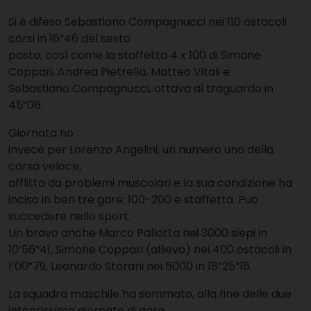
Si è difeso Sebastiano Compagnucci nei 110 ostacoli
corsi in 16”46 del sesto
posto, così come la staffetta 4 x 100 di Simone
Coppari, Andrea Pietrella, Matteo Vitali e
Sebastiano Compagnucci, ottava al traguardo in
45”06.
Giornata no
invece per Lorenzo Angelini, un numero uno della
corsa veloce,
afflitto da problemi muscolari e la sua condizione ha
inciso in ben tre gare: 100-200 e staffetta. Puo
succedere nello sport.
Un bravo anche Marco Pallotta nei 3000 siepi in
10’56”41, Simone Coppari (allievo) nei 400 ostacoli in
1’00”79, Leonardo Storani nei 5000 in 18”25”16.
La squadra maschile ha sommato, alla fine delle due
intensissime giornate di gara,