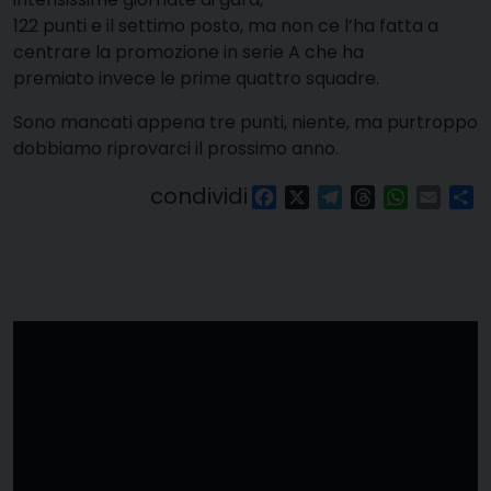
122 punti e il settimo posto, ma non ce l’ha fatta a
centrare la promozione in serie A che ha
premiato invece le prime quattro squadre.
Sono mancati appena tre punti, niente, ma purtroppo
dobbiamo riprovarci il prossimo anno.
condividi
Facebook
X
Telegram
Threads
WhatsAp
Email
Co