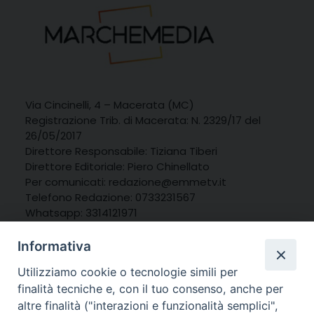
Via Cincinelli, 4 – Macerata (MC)
Registrazione Trib. di Macerata: N. 2329/17 del
26/05/2017
Direttore Responsabile: Tiziana Tiberi
Direttore Editoriale: Piero Chinellato
Per comunicati: redazione@emmetv.it
Telefono Redazione: 0733231567
Whatsapp: 3314121971
Informativa
Utilizziamo cookie o tecnologie simili per
finalità tecniche e, con il tuo consenso, anche per
altre finalità ("interazioni e funzionalità semplici",