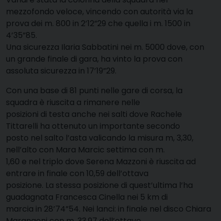
mezzofondo veloce, vincendo con autorità via la
prova dei m. 800 in 2’12”29 che quella i m. 1500 in
4’35”85.
Una sicurezza Ilaria Sabbatini nei m. 5000 dove, con
un grande finale di gara, ha vinto la prova con
assoluta sicurezza in 17’19”29.
Con una base di 81 punti nelle gare di corsa, la
squadra è riuscita a rimanere nelle
posizioni di testa anche nei salti dove Rachele
Tittarelli ha ottenuto un importante secondo
posto nel salto l’asta valicando la misura m, 3,30,
nell’alto con Mara Marcic settima con m.
1,60 e nel triplo dove Serena Mazzoni è riuscita ad
entrare in finale con 10,59 dell’ottava
posizione. La stessa posizione di quest’ultima l’ha
guadagnata Francesca Cinella nei 5 km di
marcia in 28’74”54. Nei lanci: in finale nel disco Chiara
Marangoni con m. 33,97 dell’ottavo