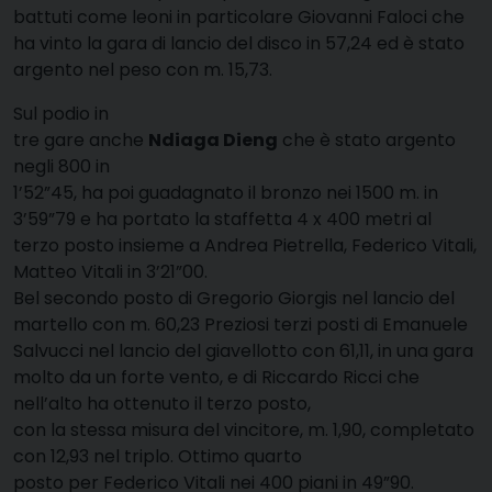
battuti come leoni in particolare Giovanni Faloci che
ha vinto la gara di lancio del disco in 57,24 ed è stato
argento nel peso con m. 15,73.
Sul podio in
tre gare anche
Ndiaga Dieng
che è stato argento
negli 800 in
1’52”45, ha poi guadagnato il bronzo nei 1500 m. in
3’59”79 e ha portato la staffetta 4 x 400 metri al
terzo posto insieme a Andrea Pietrella, Federico Vitali,
Matteo Vitali in 3’21”00.
Bel secondo posto di Gregorio Giorgis nel lancio del
martello con m. 60,23 Preziosi terzi posti di Emanuele
Salvucci nel lancio del giavellotto con 61,11, in una gara
molto da un forte vento, e di Riccardo Ricci che
nell’alto ha ottenuto il terzo posto,
con la stessa misura del vincitore, m. 1,90, completato
con 12,93 nel triplo. Ottimo quarto
posto per Federico Vitali nei 400 piani in 49”90.