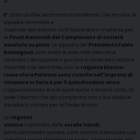
E’
stato un fine settimana straordinario che ha visto le
squadre femminile e
maschile dell’Atletica AVIS Macerata in trasferta per
le
Finali Nazionali del Campionato di Società
assoluto su pista
. Le squadre del
Presidente Fabio
Romagnoli
sono state le sole nelle Marche a
centrare l’accoppiata e portare in finale sia il settore
maschile che femminile, con le
ragazze bianco-
rosse che a Palermo sono riuscite nell’impresa di
rimanere in Serie A per il quindicesimo anno
.
L’appuntamento era di quelli da far tremare i polsi, la
sede Palermo che più complicata non c’è e dodici le
squadre in campo per la Finale Bronzo.
Le
ragazze
avisine
trascinate dalle
sorelle Vandi
,
particolarmente ispirate, sono riuscite a bloccare una
classifica senza sbagliare un colpo, consentendo alle