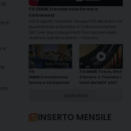
19,
TG EMME.Frecciarossa ferma a
Civitanova!
Dal 31 agosto Trenitalia (Gruppo FS) attiverà in via
o il
sperimentale la fermata di Civitanova Marche
(MC) per due collegamenti Frecciarossa della
direttrice adriatica Milano – Pescara.
o e
Now Playing
re
TG
TG EMME.Tosca, Elisir
EMME.Frecciarossa
d'Amore e Traviata i
e
ferma a Civitanova!
titoli del MOF 2027
rio.
Load More
INSERTO MENSILE