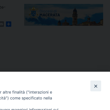
te-
m
ads
hatsApp
Email
Condividi
altre finalità ("interazioni e
cità") come specificato nella
 avere maggiori informazioni sui