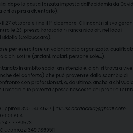
glia, dopo la pausa forzata imposta dall’epidemia da Covid 
a chi aspira a diventarlo).
l 27 ottobre e fine il 1° dicembre. Gli incontri si svolgerann
ntro le 23, presso l’oratorio “Franca Nicolai”, nei locali
el Bidollo (Colbuccaro).
se per esercitare un volontariato organizzato, qualificat
a chi soffre (anziani, malati, persone sole…).
tariato in ambito socio-assistenziale, a chi si trova a vive
e anche del conforto) che può provenire dallo scambio di
nfronto con professionisti, e, da ultimo, anche a chi vuol
i bisogni e le povertà spesso nascoste del proprio territo
Cippitelli 320.0464637 |
avulss.corridonia@gmail.com
49.8606854
di 347.7789573
 Giacomozzi 349.7869511