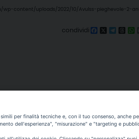
/wp-content/uploads/2022/10/Avulss-pieghevole-2-an
condividi
Facebook
X
Telegra
Thre
W
imili per finalità tecniche e, con il tuo consenso, anche per 
amento dell'esperienza", "misurazione" e "targeting e pubbli
lli, 4 – Macerata (MC)
ne Trib. di Macerata: N. 2329/17 del 26/05/2017
i all'utilizzo dei cookie. Cliccando su "personalizza" puoi