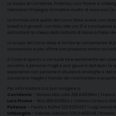
L
e Avulss di Corridonia, Pollenza, Loro Piceno e Urbisa
rilanciano l’impegno formativo rivolto ai nuovi soci (e 
La formula sarà quella del Corso Base breve, con inizio i
lunedì e il giovedì, con inizio alle ore 21 e conclusione e
sottostanti la chiesa della Natività di Maria a Passo d
Lo scopo del Corso Base è fornire le competenze di ba
riconosciuto e per offrire una presenza amica accanto 
Il Corso è aperto a chi vuole fare seriamente del volon
accanto a persone fragili e può giovarsi dell’aiuto (
esperienze con persone in situazioni analoghe e dal co
conoscere meglio il mondo del volontariato e scoprire 
Per informazioni ci si può rivolgere a:
Corridonia
– Silvana Marcolini 328.8462964 | Franca 
Loro Piceno
– Rita 389.6133924 | Cristina Carducci 3
Pollenza
– Pacifico Ruffini 333.8233457 | Luigi Leonar
Urbisaglia
– Fabrizio Salvucci 328.6465048 | Rosaria