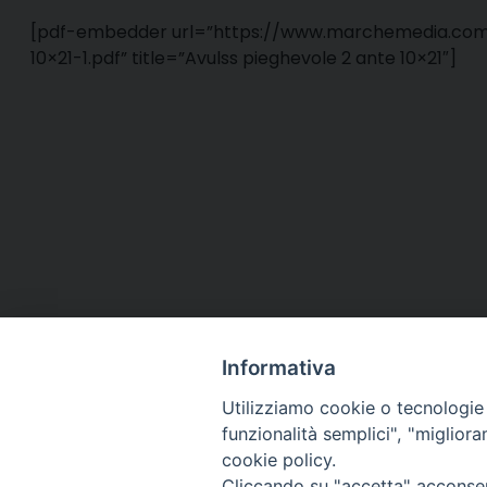
[pdf-embedder url=”https://www.marchemedia.com
10×21-1.pdf” title=”Avulss pieghevole 2 ante 10×21″]
Informativa
Utilizziamo cookie o tecnologie s
funzionalità semplici", "miglior
cookie policy.
Via Cincine
Registrazio
Cliccando su "accetta" acconsent