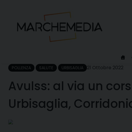
Skip
to
content
21 Ottobre 2022
POLLENZA
SALUTE
URBISAGLIA
Avulss: al via un cor
Urbisaglia, Corridoni