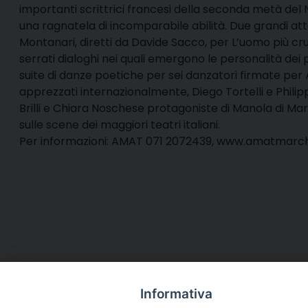
importanti scrittrici francesi della seconda metà del 
una ragnatela di incomparabile abilità. Due grandi att
Montanari, diretti da Davide Sacco, per L’uomo più crud
serrati dialoghi nei quali emergono le personalità dei pe
suite di danze poetiche per sei danzatori firmate per 
apprezzati internazionalmente, Diego Tortelli e Philipp
Brilli e Chiara Noschese protagoniste di Manola di Ma
sulle scene dei maggiori teatri italiani.
Per informazioni: AMAT 071 2072439, www.amatmarche.n
Informativa