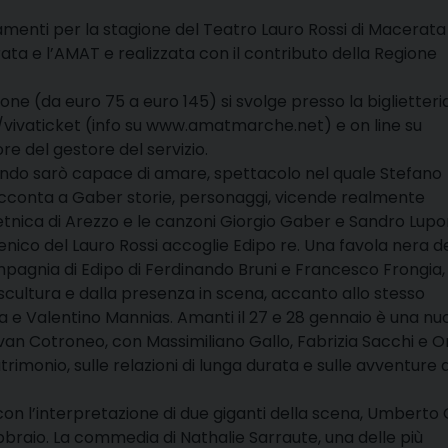
menti per la stagione del Teatro Lauro Rossi di Macerata
ata e l’AMAT e realizzata con il contributo della Regione
llone (da euro 75 a euro 145) si svolge presso la biglietteri
AT/vivaticket (info su www.amatmarche.net) e on line su
e del gestore del servizio.
ando sarò capace di amare, spettacolo nel quale Stefano
acconta a Gaber storie, personaggi, vicende realmente
tnica di Arezzo e le canzoni Giorgio Gaber e Sandro Lupor
cenico del Lauro Rossi accoglie Edipo re. Una favola nera d
ompagnia di Edipo di Ferdinando Bruni e Francesco Frongia, 
-scultura e dalla presenza in scena, accanto allo stesso
 e Valentino Mannias. Amanti il 27 e 28 gennaio è una nu
Ivan Cotroneo, con Massimiliano Gallo, Fabrizia Sacchi e O
trimonio, sulle relazioni di lunga durata e sulle avventure 
 con l’interpretazione di due giganti della scena, Umberto 
ebbraio. La commedia di Nathalie Sarraute, una delle più