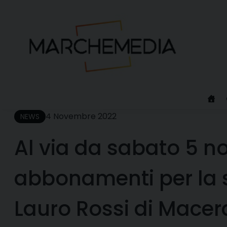
Skip
to
content
4 Novembre 2022
NEWS
Al via da sabato 5 n
abbonamenti per la s
Lauro Rossi di Macer