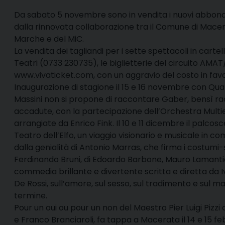
Da sabato 5 novembre sono in vendita i nuovi abbona
dalla rinnovata collaborazione tra il Comune di Macer
Marche e del MiC.
La vendita dei tagliandi per i sette spettacoli in carte
Teatri (0733 230735), le biglietterie del circuito AM
www.vivaticket.com, con un aggravio del costo in favor
Inaugurazione di stagione il 15 e 16 novembre con Qu
Massini non si propone di raccontare Gaber, bensì r
accadute, con la partecipazione dell’Orchestra Multie
arrangiate da Enrico Fink. Il 10 e 11 dicembre il palcos
Teatro dell’Elfo, un viaggio visionario e musicale in c
dalla genialità di Antonio Marras, che firma i costumi
Ferdinando Bruni, di Edoardo Barbone, Mauro Lamantia
commedia brillante e divertente scritta e diretta da 
De Rossi, sull’amore, sul sesso, sul tradimento e sul ma
termine.
Pour un oui ou pour un non del Maestro Pier Luigi Pizzi
e Franco Branciaroli, fa tappa a Macerata il 14 e 15 f