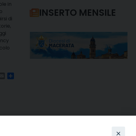
le in
INSERTO MENSILE
co
rsi di
orie,
ggi
ancy
acolo
m
ads
hatsApp
Email
Condividi