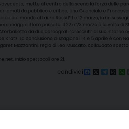
Novecento, mette al centro della scena la forza delle paro
ori amati da pubblico e critica, Lino Guanciale e Frances
ele del mondo al Lauro Rossi l’11 e 12 marzo, in un sussegui
rsonaggi e il loro passato. Il 22 e 23 marzo è la volta di St
Aterballetto da due coreografi “cresciuti” al suo interno o
e Kratz. La conclusione di stagione il 4 e 5 aprile è con N
rgaret Mazzantini, regia di Leo Muscato, collaudato spett
et. Inizio spettacoli ore 21.
condividi
Facebook
X
Telegra
Thre
W