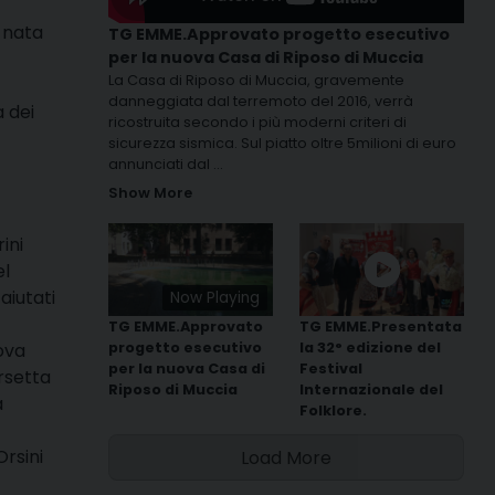
 nata
TG EMME.Approvato progetto esecutivo
per la nuova Casa di Riposo di Muccia
La Casa di Riposo di Muccia, gravemente
danneggiata dal terremoto del 2016, verrà
a dei
ricostruita secondo i più moderni criteri di
sicurezza sismica. Sul piatto oltre 5milioni di euro
annunciati dal
...
Show More
ini
el
aiutati
Now Playing
TG EMME.Approvato
TG EMME.Presentata
ova
progetto esecutivo
la 32° edizione del
per la nuova Casa di
Festival
rsetta
Riposo di Muccia
Internazionale del
a
Folklore.
Orsini
Load More