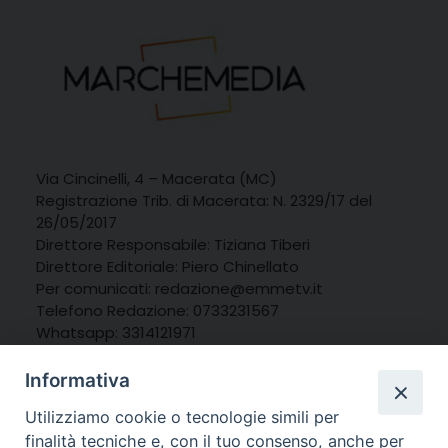
Via Cincinelli, 4 – Macerata (MC)
Registrazione Trib. di Macerata: N. 2329/17 del
26/05/2017
Direttore Responsabile: Tiziana Tiberi
Direttore Editoriale: Piero Chinellato
Per comunicati: redazione@emmetv.it
Telefono Redazione: 0733231567
Whatsapp: 3314121971
Informativa
Utilizziamo cookie o tecnologie simili per
finalità tecniche e, con il tuo consenso, anche per