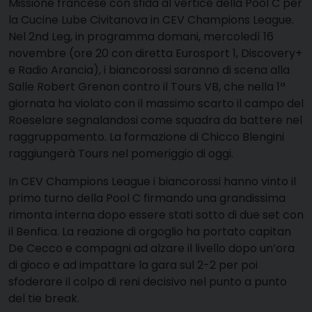
Missione francese con sfida al vertice della Pool C per
la Cucine Lube Civitanova in CEV Champions League.
Nel 2nd Leg, in programma domani, mercoledì 16
novembre (ore 20 con diretta Eurosport 1, Discovery+
e Radio Arancia), i biancorossi saranno di scena alla
Salle Robert Grenon contro il Tours VB, che nella 1ª
giornata ha violato con il massimo scarto il campo del
Roeselare segnalandosi come squadra da battere nel
raggruppamento. La formazione di Chicco Blengini
raggiungerà Tours nel pomeriggio di oggi.
In CEV Champions League i biancorossi hanno vinto il
primo turno della Pool C firmando una grandissima
rimonta interna dopo essere stati sotto di due set con
il Benfica. La reazione di orgoglio ha portato capitan
De Cecco e compagni ad alzare il livello dopo un’ora
di gioco e ad impattare la gara sul 2-2 per poi
sfoderare il colpo di reni decisivo nel punto a punto
del tie break.