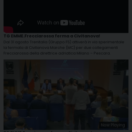
TG EMME.Frecciarossa ferma a Civitanova!
Dal 31 agosto Trenitalia (Gruppo FS) attiverà in via sperimentale
la fermata di Civitanova Marche (MC) per due collegamenti
Frecciarossa della direttrice adriatica Milano – Pescara.
Now Playing