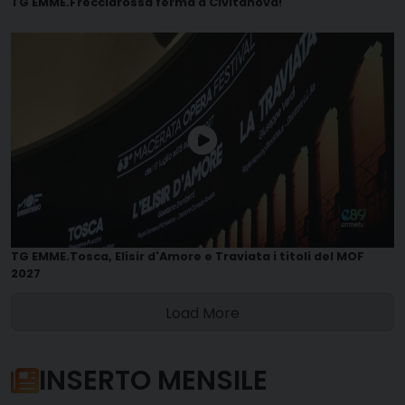
TG EMME.Frecciarossa ferma a Civitanova!
TG EMME.Tosca, Elisir d'Amore e Traviata i titoli del MOF
2027
Load More
INSERTO MENSILE