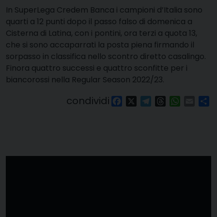
In SuperLega Credem Banca i campioni d’Italia sono
quarti a 12 punti dopo il passo falso di domenica a
Cisterna di Latina, con i pontini, ora terzi a quota 13,
che si sono accaparrati la posta piena firmando il
sorpasso in classifica nello scontro diretto casalingo.
Finora quattro successi e quattro sconfitte per i
biancorossi nella Regular Season 2022/23.
condividi
Facebook
X
Telegram
Threads
WhatsAp
Email
Co