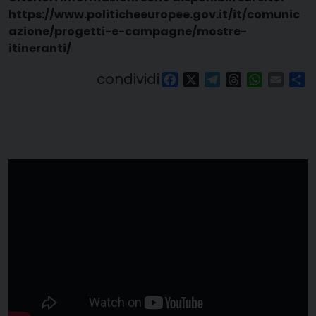
https://www.politicheeuropee.gov.it/it/comunic
azione/progetti-e-campagne/mostre-
itineranti/
condividi
Facebook
X
Telegram
Threads
WhatsAp
Email
Co