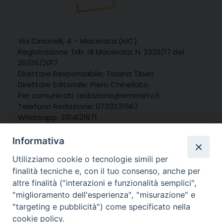
Via Cincinelli, 4 – Macerata (MC)
Registrazione Trib. di Macerata: N. 2329/17 del
26/05/2017
Direttore Responsabile: Tiziana Tiberi
Direttore Editoriale: Piero Chinellato
Per comunicati: redazione@emmetv.it
Telefono Redazione: 0733231567
Whatsapp: 3314121971
Informativa
Utilizziamo cookie o tecnologie simili per
finalità tecniche e, con il tuo consenso, anche per
altre finalità ("interazioni e funzionalità semplici",
"miglioramento dell'esperienza", "misurazione" e
"targeting e pubblicità") come specificato nella
cookie policy.