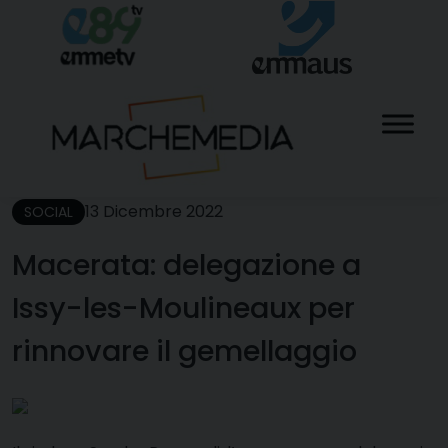
Skip
to
content
13 Dicembre 2022
SOCIAL
Macerata: delegazione a
Issy-les-Moulineaux per
rinnovare il gemellaggio