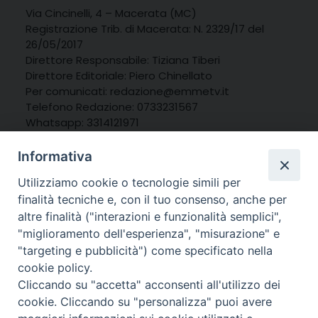
Via Cincinelli, 4 – Macerata (MC)
Registrazione Trib. di Macerata: N. 2329/17 del
26/05/2017
Direttore Responsabile: Tiziana Tiberi
Direttore Editoriale: Piero Chinellato
Per comunicati: redazione@emmetv.it
Telefono Redazione: 0733231567
Whatsapp: 3314121971
Informativa
Utilizziamo cookie o tecnologie simili per
finalità tecniche e, con il tuo consenso, anche per
altre finalità ("interazioni e funzionalità semplici",
"miglioramento dell'esperienza", "misurazione" e
"targeting e pubblicità") come specificato nella
cookie policy.
Cliccando su "accetta" acconsenti all'utilizzo dei
cookie. Cliccando su "personalizza" puoi avere