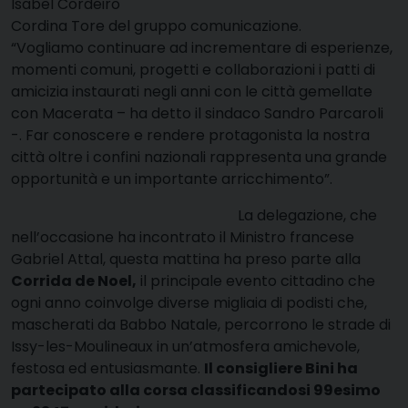
Isabel Cordeiro
Cordina Tore del gruppo comunicazione.
“Vogliamo continuare ad incrementare di esperienze,
momenti comuni, progetti e collaborazioni i patti di
amicizia instaurati negli anni con le città gemellate
con Macerata – ha detto il sindaco Sandro Parcaroli
-. Far conoscere e rendere protagonista la nostra
città oltre i confini nazionali rappresenta una grande
opportunità e un importante arricchimento”.
La delegazione, che
nell’occasione ha incontrato il Ministro francese
Gabriel Attal, questa mattina ha preso parte alla
Corrida de Noel,
il principale evento cittadino che
ogni anno coinvolge diverse migliaia di podisti che,
mascherati da Babbo Natale, percorrono le strade di
Issy-les-Moulineaux in un’atmosfera amichevole,
festosa ed entusiasmante.
Il consigliere Bini ha
partecipato alla corsa classificandosi 99esimo