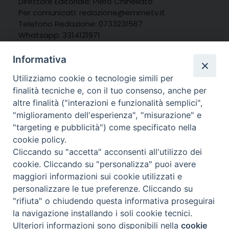
Direttore Editoriale: Piero Chinellato
Per comunicati: redazione@emmetv.it
Telefono Redazione: 0733231567
Whatsapp: 3314121971
Informativa
Utilizziamo cookie o tecnologie simili per
finalità tecniche e, con il tuo consenso, anche per
altre finalità ("interazioni e funzionalità semplici",
"miglioramento dell'esperienza", "misurazione" e
"targeting e pubblicità") come specificato nella
cookie policy.
Cliccando su "accetta" acconsenti all'utilizzo dei
cookie. Cliccando su "personalizza" puoi avere
maggiori informazioni sui cookie utilizzati e
personalizzare le tue preferenze. Cliccando su
© 2025 MarcheMedia s.c. – Via Cincinelli 4 – 62100
"rifiuta" o chiudendo questa informativa proseguirai
Macerata
la navigazione installando i soli cookie tecnici.
Partita IVA: 01337550436 |
Informativa sulla Privacy
Ulteriori informazioni sono disponibili nella
cookie
Preferenze Cookie