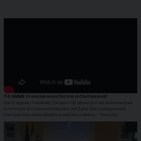
TG EMME.Frecciarossa ferma a Civitanova!
Dal 31 agosto Trenitalia (Gruppo FS) attiverà in via sperimentale
la fermata di Civitanova Marche (MC) per due collegamenti
Frecciarossa della direttrice adriatica Milano – Pescara.