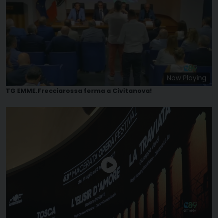
Now Playing
TG EMME.Frecciarossa ferma a Civitanova!