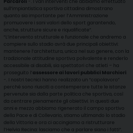
Parcaroli
-. I vari interventi che abbiamo effettuato
sull’impiantistica sportiva cittadina dimostrano
quanto sia importante per l’Amministrazione
promuovere i sani valori dello sport garantendo,
anche, strutture sicure e riqualificate”.
“L’intervento strutturale e funzionale che andremo a
compiere sullo stadio avrà due principali obiettivi:
mantenere l’architettura, unica nel suo genere, con la
tradizionale attitudine sportiva polivalente e renderlo
accessibile ai disabili, sia spettatori che atleti – ha
proseguito l’
assessore ai lavori pubblici Marchiori
-. I nostri tecnici hanno realizzato un “capolavoro”
perché sono riusciti a contemperare tutte le istanze
pervenute sia dalla parte politica che sportiva, così
da centrare pienamente gli obiettivi. In questi due
anni e mezzo abbiamo rigenerato il campo sportivo
della Pace e di Collevario, stiamo ultimando lo stadio
della Vittoria e ora ci accingiamo a ristrutturare
l’Helvia Recina: lasciamo che a parlare siano i fatti”.