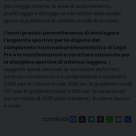
parcheggio interno, le aree di avvicinamento,
prefiltraggio e filtraggio ai vari settori dello stadio
aperti al pubblico e le relative strade di accesso.
I lavori previsti permetteranno di omologare
l’impianto sportivo per la disputa del
campionato nazionale professionistico di Lega
Pro e le manifestazioni a carattere nazionale per
le discipline sportive di atletica leggera.
I
seggiolini quindi, secondo le normative della FIGC,
saranno monoblocco e in polipropilene copolimero
(1526 per la tribuna locale, 1020 per la gradinata locali,
1017 per la gradinata ospiti e 666 per la curva locali
per un totale di 4229 posti a sedere) di colore bianco
e rosso.
condividi
Facebook
X
Telegram
Threads
WhatsAp
Email
Co