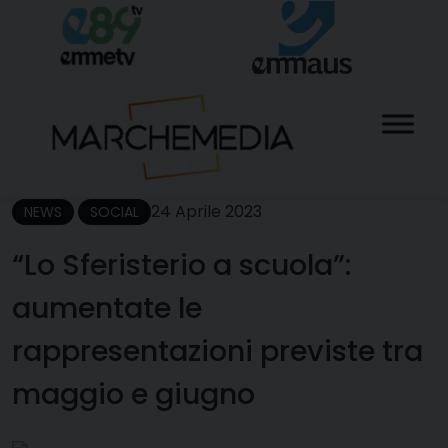
Skip
to
content
24 Aprile 2023
NEWS
SOCIAL
“Lo Sferisterio a scuola”:
aumentate le
rappresentazioni previste tra
maggio e giugno