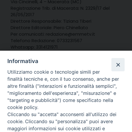
Via Cincinelli, 4 – Macerata (MC)
Registrazione Trib. di Macerata: N. 2329/17 del
26/05/2017
Direttore Responsabile: Tiziana Tiberi
Direttore Editoriale: Piero Chinellato
Per comunicati: redazione@emmetv.it
Telefono Redazione: 0733231567
Whatsapp: 3314121971
Informativa
Utilizziamo cookie o tecnologie simili per
finalità tecniche e, con il tuo consenso, anche per
altre finalità ("interazioni e funzionalità semplici",
"miglioramento dell'esperienza", "misurazione" e
"targeting e pubblicità") come specificato nella
cookie policy.
Cliccando su "accetta" acconsenti all'utilizzo dei
cookie. Cliccando su "personalizza" puoi avere
maggiori informazioni sui cookie utilizzati e