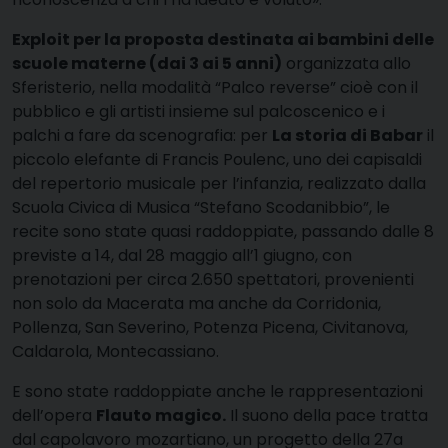
Exploit per la proposta destinata ai bambini delle
scuole materne (dai 3 ai 5 anni)
organizzata allo
Sferisterio, nella modalità “Palco reverse” cioè con il
pubblico e gli artisti insieme sul palcoscenico e i
palchi a fare da scenografia: per
La storia di Babar
il
piccolo elefante di Francis Poulenc, uno dei capisaldi
del repertorio musicale per l’infanzia, realizzato dalla
Scuola Civica di Musica “Stefano Scodanibbio”, le
recite sono state quasi raddoppiate, passando dalle 8
previste a 14, dal 28 maggio all’1 giugno, con
prenotazioni per circa 2.650 spettatori, provenienti
non solo da Macerata ma anche da Corridonia,
Pollenza, San Severino, Potenza Picena, Civitanova,
Caldarola, Montecassiano.
E sono state raddoppiate anche le rappresentazioni
dell’opera
Flauto magico.
Il suono della pace tratta
dal capolavoro mozartiano, un progetto della 27a