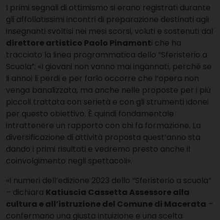
I primi segnali di ottimismo si erano registrati durante
gli affollatissimi incontri di preparazione destinati agli
insegnanti svoltisi nei mesi scorsi, voluti e sostenuti dal
direttore artistico Paolo Pinamont
i che ha
tracciato la linea programmatica dello “Sferisterio a
Scuola”: «I giovani non vanno mai ingannati, perché se
li annoi li perdi e per farlo occorre che l’opera non
venga banalizzata, ma anche nelle proposte per i più
piccoli trattata con serietà e con gli strumenti idonei
per questo obiettivo. È quindi fondamentale
intrattenere un rapporto con chi fa formazione. La
diversificazione di attività proposta quest’anno sta
dando i primi risultati e vedremo presto anche il
coinvolgimento negli spettacoli».
«I numeri dell’edizione 2023 dello “Sferisterio a scuola”
– dichiara
Katiuscia Cassetta Assessore alla
cultura e all’istruzione del Comune di Macerata
–
confermano una giusta intuizione e una scelta