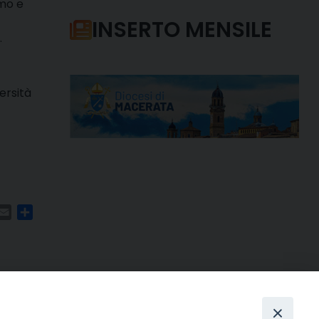
mo e
INSERTO MENSILE
.
ersità
m
ads
hatsApp
Email
Condividi