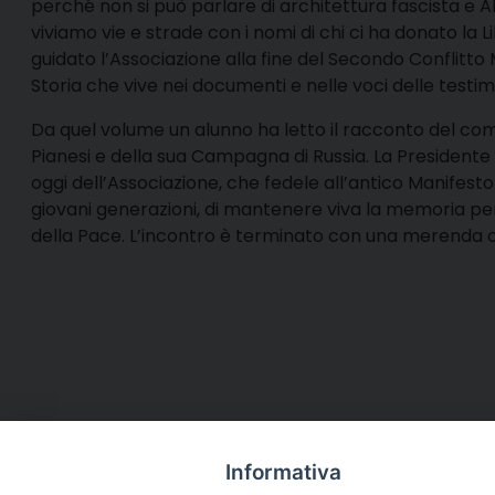
perché non si può parlare di architettura fascista e
A
viviamo vie e strade con i nomi di chi ci ha donato la L
guidato l’Associazione alla fine del Secondo Conflitto
Storia che vive nei documenti e nelle voci delle test
Da quel volume un alunno ha letto il racconto del co
Pianesi e della sua Campagna di Russia. La Presidente 
oggi dell’Associazione, che fedele all’antico Manifesto 
giovani generazioni, di mantenere viva la memoria pe
della Pace. L’incontro è terminato con una merenda of
Informativa