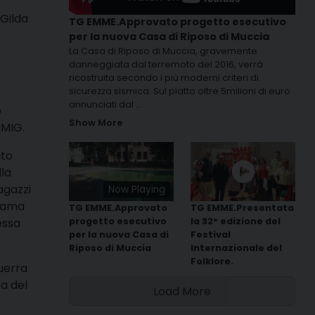
Gilda
TG EMME.Approvato progetto esecutivo
per la nuova Casa di Riposo di Muccia
La Casa di Riposo di Muccia, gravemente
danneggiata dal terremoto del 2016, verrà
ricostruita secondo i più moderni criteri di
sicurezza sismica. Sul piatto oltre 5milioni di euro
annunciati dal
...
o
Show More
NMIG.
ato
lla
agazzi
Now Playing
orama
TG EMME.Approvato
TG EMME.Presentata
essa
progetto esecutivo
la 32° edizione del
per la nuova Casa di
Festival
Riposo di Muccia
Internazionale del
Folklore.
uerra
a del
Load More