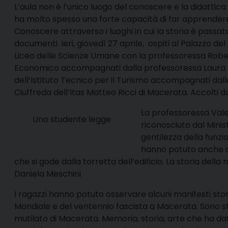
L’
aula non è l’unico luogo del conoscere e la didattica 
ha molto spesso una forte capacità di far apprendere 
Conoscere attraverso i luoghi in cui la storia è passa
documenti. Ieri, giovedì 27 aprile, ospiti al Palazzo del 
Liceo delle Scienze Umane con la professoressa Robert
Economico accompagnati dalla professoressa Laura De
dell’Istituto Tecnico per il Turismo accompagnati dalla
Ciuffreda dell’Itas Matteo Ricci di Macerata. Accolti 
La professoressa Valen
Uno studente legge
riconosciuto dal Minis
gentilezza della funzi
hanno potuto anche am
che si gode dalla torretta dell’edificio. La storia della
Daniela Meschini.
I ragazzi hanno potuto osservare alcuni manifesti sto
Mondiale e del ventennio fascista a Macerata. Sono stati
mutilato di Macerata. Memoria, storia, arte
che ha dato