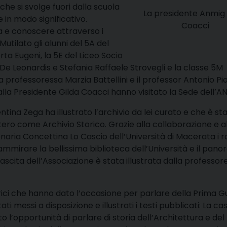
che si svolge fuori dalla scuola
La presidente Anmig 
in modo significativo.
Coacci
ta e conoscere attraverso i
Mutilato gli alunni del 5A del
a Eugeni, la 5E del Liceo Socio
 Leonardis e Stefania Raffaele Strovegli e la classe 5M
 professoressa Marzia Battellini e il professor Antonio Pi
dalla Presidente Gilda Coacci hanno visitato la Sede dell’A
tina Zega ha illustrato l’archivio da lei curato e che è st
tero come Archivio Storico. Grazie alla collaborazione e a
onaria Concettina Lo Cascio dell’Università di Macerata i r
mirare la bellissima biblioteca dell’Università e il pan
 nascita dell’Associazione è stata illustrata dalla professor
rici che hanno dato l’occasione per parlare della Prima G
 messi a disposizione e illustrati i testi pubblicati:
La cas
 l’opportunità di parlare di storia dell’Architettura e del