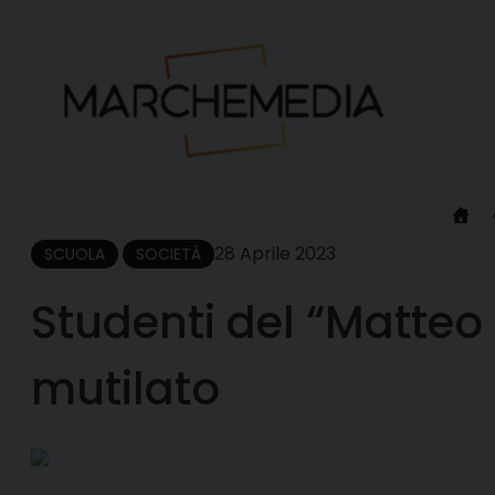
Skip
to
content
28 Aprile 2023
SCUOLA
SOCIETÀ
Studenti del “Matteo 
mutilato