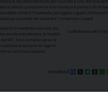
bitare le vie della Memoria
per ricordare che attraversia
ibertà senza conoscere la loro storia, si è parlato di chi ha
 Mondiale come il Presidente partigiano Agusto Pantanetti
imonianze raccolte nel volume
E Tornammo a piedi
.
mpianto Presidente onorario Ivo
La Biblioteca dell’Univ
ha anche sottolineato le finalità
del 1917, ha il compito verso le
r sostenere sempre le ragioni
ferta dall’Associazione.
condividi
Facebook
X
Telegra
Thre
W